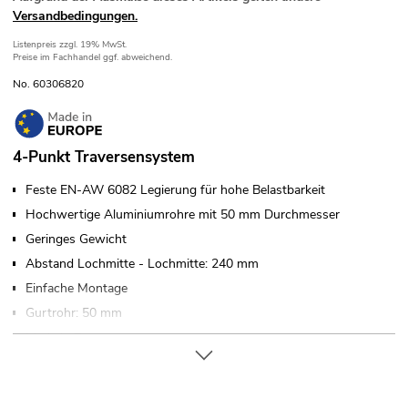
Versandbedingungen.
Listenpreis
zzgl. 19% MwSt.
Preise im Fachhandel ggf. abweichend.
No. 60306820
4-Punkt Traversensystem
Feste EN-AW 6082 Legierung für hohe Belastbarkeit
Hochwertige Aluminiumrohre mit 50 mm Durchmesser
Geringes Gewicht
Abstand Lochmitte - Lochmitte: 240 mm
Einfache Montage
Gurtrohr: 50 mm
Made in Europe
Für Anwendungsgebiete wie zum Beispiel: Theater; Messe-
und Ladenbau; Clubs/Tanzschulen