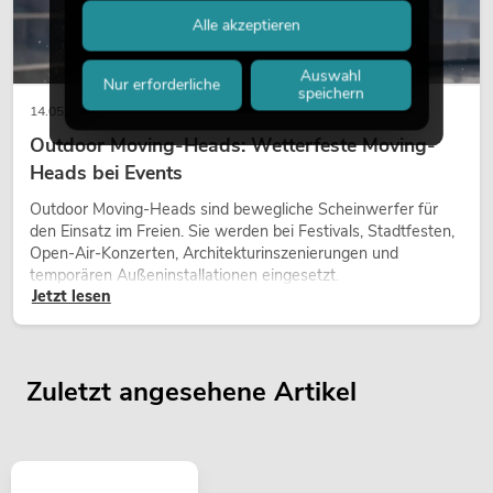
Alle akzeptieren
Auswahl
Nur erforderliche
speichern
14.05.2026
Outdoor Moving-Heads: Wetterfeste Moving-
Heads bei Events
Outdoor Moving-Heads sind bewegliche Scheinwerfer für
den Einsatz im Freien. Sie werden bei Festivals, Stadtfesten,
Open-Air-Konzerten, Architekturinszenierungen und
temporären Außeninstallationen eingesetzt.
Jetzt lesen
Zuletzt angesehene Artikel