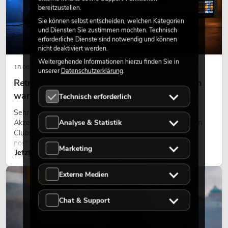
bereitzustellen.
Sie können selbst entscheiden, welchen Kategorien
und Diensten Sie zustimmen möchten. Technisch
erforderliche Dienste sind notwendig und können
nicht deaktiviert werden.
Weitergehende Informationen hierzu finden Sie in
18.06.2026
unserer
Datenschutzerklärung
.
Retro-Licht im modernen Lichtdesign: Warum
warmes Licht wieder wirkt
Technisch erforderlich
Sehr warmes Licht, sichtbare Leuchtflächen und farbige
Analyse & Statistik
Akzente prägen viele aktuelle Lichtdesigns auf Bühnen, in
Clubs und bei Events. Retro-Licht ist dabei kein rein
nostalgischer Effekt, sondern ein bewusst eingesetztes
Marketing
Jetzt lesen
Gestaltungsmittel: Es schafft Atmosphäre, gibt Szenen
Charakter und kann technische LED-Setups emotionaler
wirken lassen.
Externe Medien
LICHT
Chat & Support