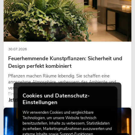
30.07.2026
Feuerhemmende Kunstpflanzen: Sicherheit und
Design perfekt kombiniert
Pflanzen machen Räume lebendig. Sie schaffen eine
angenehme Atmosphäre, verbessern das Ambiente und
vermitteln Natürlichkeit. Ob in Hotels, Restaurants,
Einkaufszentren, Bürogebäuden oder auf Messeständen:
Cookies und Datenschutz-
Jetzt lesen
eine hochwertige Begrünung gehört heute längst zum
Einstellungen
modernen Raumkonzept.
Wir verwenden Cookies und vergleichbare
LICHT
Technologien, um unsere Website technisch
bereitzustellen, Inhalte zu verbessern, Statistikdaten
zu erheben, Marketingmaßnahmen auszuwerten und
externe Inhalte sowie Support-Funktionen