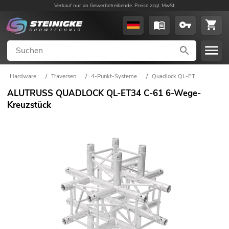
Verkauf nur an Gewerbetreibende. Preise zzgl. MwSt.
Hardware
/
Traversen
/
4-Punkt-Systeme
/
Quadlock QL-ET
ALUTRUSS QUADLOCK QL-ET34 C-61 6-Wege-
Kreuzstück