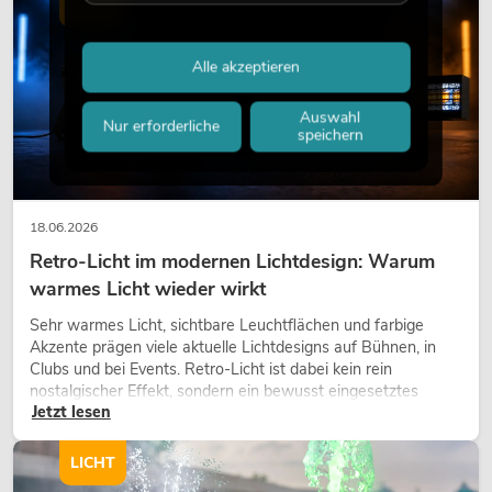
LICHT
Alle akzeptieren
Auswahl
Nur erforderliche
speichern
18.06.2026
Retro-Licht im modernen Lichtdesign: Warum
warmes Licht wieder wirkt
Sehr warmes Licht, sichtbare Leuchtflächen und farbige
Akzente prägen viele aktuelle Lichtdesigns auf Bühnen, in
Clubs und bei Events. Retro-Licht ist dabei kein rein
nostalgischer Effekt, sondern ein bewusst eingesetztes
Jetzt lesen
Gestaltungsmittel: Es schafft Atmosphäre, gibt Szenen
Charakter und kann technische LED-Setups emotionaler
wirken lassen.
LICHT