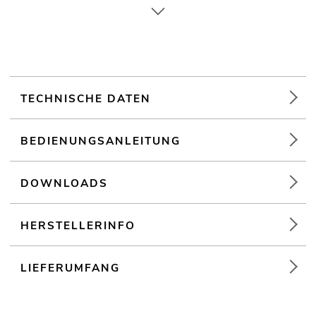
Für Anwendungsgebiete wie zum Beispiel: Theater; Messe-
und Ladenbau; Clubs/Tanzschulen
Weiterführende Informationen zu diesem Produkt finden Sie
unter "Downloads" im Datenblatt
TECHNISCHE DATEN
BEDIENUNGSANLEITUNG
DOWNLOADS
HERSTELLERINFO
LIEFERUMFANG