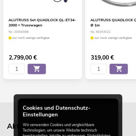
ALUTRUSS Set QUADLOCK QL-ET34-
ALUTRUSS QUADLOCK QL
2000 + Trusswagen
Ø 1m
No. 20000088
No. 60303022
nur noch wenige verfügbar
nur noch wenige verfügbar
2.799,00
€
319,00
€
Cookies und Datenschutz-
Einstellungen
Aktuelle Blogbeiträge
Wir verwenden Cookies und vergleichbare
Technologien, um unsere Website technisch
bereitzustellen, Inhalte zu verbessern, Statistikdaten