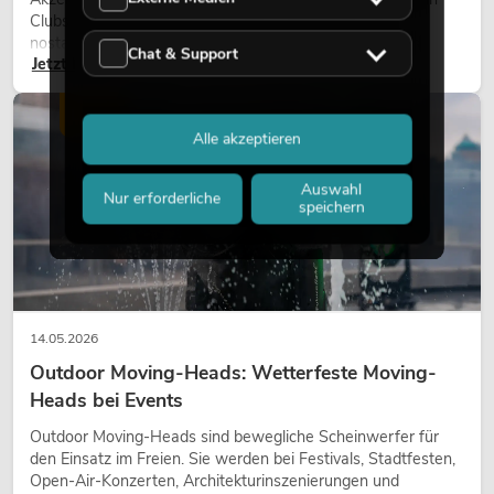
Clubs und bei Events. Retro-Licht ist dabei kein rein
nostalgischer Effekt, sondern ein bewusst eingesetztes
Chat & Support
Jetzt lesen
Gestaltungsmittel: Es schafft Atmosphäre, gibt Szenen
Charakter und kann technische LED-Setups emotionaler
wirken lassen.
LICHT
Alle akzeptieren
Auswahl
Nur erforderliche
speichern
14.05.2026
Outdoor Moving-Heads: Wetterfeste Moving-
Heads bei Events
Outdoor Moving-Heads sind bewegliche Scheinwerfer für
den Einsatz im Freien. Sie werden bei Festivals, Stadtfesten,
Open-Air-Konzerten, Architekturinszenierungen und