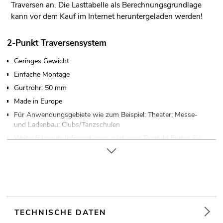
Traversen an. Die Lasttabelle als Berechnungsgrundlage
kann vor dem Kauf im Internet heruntergeladen werden!
2-Punkt Traversensystem
Geringes Gewicht
Einfache Montage
Gurtrohr: 50 mm
Made in Europe
Für Anwendungsgebiete wie zum Beispiel: Theater; Messe-
und Ladenbau; Clubs/Tanzschulen
Weiterführende Informationen zu diesem Produkt finden Sie
unter "Downloads" im Datenblatt
TECHNISCHE DATEN