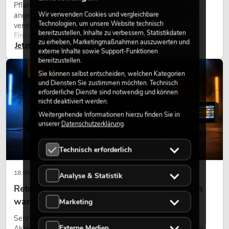
Pflanzen machen Räume lebendig. Sie schaffen eine
Wir verwenden Cookies und vergleichbare
angenehme Atmosphäre, verbessern das Ambiente und
Technologien, um unsere Website technisch
vermitteln Natürlichkeit. Ob in Hotels, Restaurants,
bereitzustellen, Inhalte zu verbessern, Statistikdaten
Einkaufszentren, Bürogebäuden oder auf Messeständen:
zu erheben, Marketingmaßnahmen auszuwerten und
Jetzt lesen
eine hochwertige Begrünung gehört heute längst zum
externe Inhalte sowie Support-Funktionen
modernen Raumkonzept.
bereitzustellen.
LICHT
Sie können selbst entscheiden, welchen Kategorien
und Diensten Sie zustimmen möchten. Technisch
erforderliche Dienste sind notwendig und können
nicht deaktiviert werden.
Weitergehende Informationen hierzu finden Sie in
unserer
Datenschutzerklärung
.
Technisch erforderlich
18.06.2026
Analyse & Statistik
Retro-Licht im modernen Lichtdesign: Warum
warmes Licht wieder wirkt
Marketing
Sehr warmes Licht, sichtbare Leuchtflächen und farbige
Externe Medien
Akzente prägen viele aktuelle Lichtdesigns auf Bühnen, in