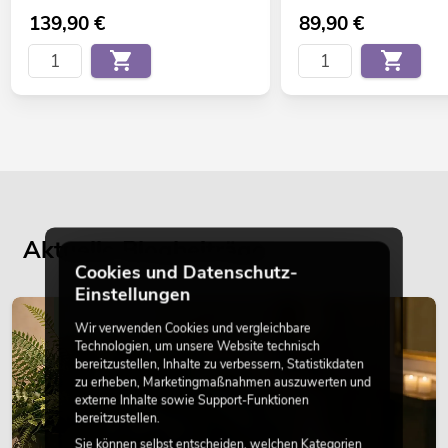
139,90
€
89,90
€
Aktuelle Blogbeiträge
Cookies und Datenschutz-
Einstellungen
DEKORATION
Wir verwenden Cookies und vergleichbare
Technologien, um unsere Website technisch
bereitzustellen, Inhalte zu verbessern, Statistikdaten
zu erheben, Marketingmaßnahmen auszuwerten und
externe Inhalte sowie Support-Funktionen
bereitzustellen.
Sie können selbst entscheiden, welchen Kategorien