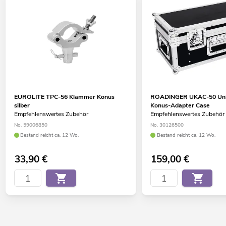
EUROLITE TPC-56 Klammer Konus
ROADINGER UKAC-50 Uni
silber
Konus-Adapter Case
Empfehlenswertes Zubehör
Empfehlenswertes Zubehör
No. 59006850
No. 30126500
Bestand reicht ca. 12 Wo.
Bestand reicht ca. 12 Wo.
33,90
€
159,00
€