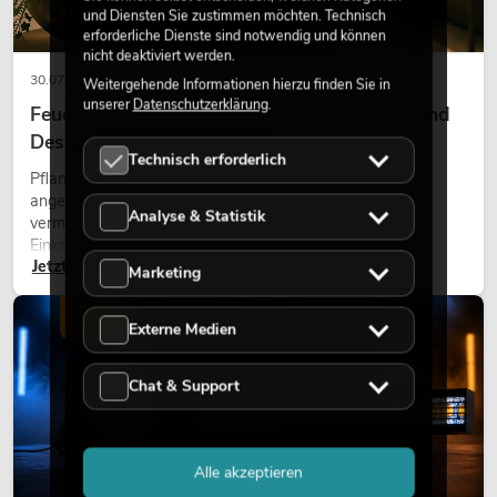
und Diensten Sie zustimmen möchten. Technisch
erforderliche Dienste sind notwendig und können
nicht deaktiviert werden.
30.07.2026
Weitergehende Informationen hierzu finden Sie in
unserer
Datenschutzerklärung
.
Feuerhemmende Kunstpflanzen: Sicherheit und
Design perfekt kombiniert
Technisch erforderlich
Pflanzen machen Räume lebendig. Sie schaffen eine
angenehme Atmosphäre, verbessern das Ambiente und
Analyse & Statistik
vermitteln Natürlichkeit. Ob in Hotels, Restaurants,
Einkaufszentren, Bürogebäuden oder auf Messeständen:
Jetzt lesen
eine hochwertige Begrünung gehört heute längst zum
Marketing
modernen Raumkonzept.
LICHT
Externe Medien
Chat & Support
Alle akzeptieren