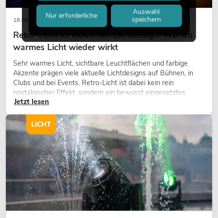
Auswahl
Nur erforderliche
speichern
18.06.2026
Retro-Licht im modernen Lichtdesign: Warum
warmes Licht wieder wirkt
Sehr warmes Licht, sichtbare Leuchtflächen und farbige
Akzente prägen viele aktuelle Lichtdesigns auf Bühnen, in
Clubs und bei Events. Retro-Licht ist dabei kein rein
nostalgischer Effekt, sondern ein bewusst eingesetztes
Jetzt lesen
Gestaltungsmittel: Es schafft Atmosphäre, gibt Szenen
Charakter und kann technische LED-Setups emotionaler
wirken lassen.
LICHT