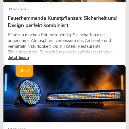
30.07.2026
Feuerhemmende Kunstpflanzen: Sicherheit und
Design perfekt kombiniert
Pflanzen machen Räume lebendig. Sie schaffen eine
angenehme Atmosphäre, verbessern das Ambiente und
vermitteln Natürlichkeit. Ob in Hotels, Restaurants,
Einkaufszentren, Bürogebäuden oder auf Messeständen:
Jetzt lesen
eine hochwertige Begrünung gehört heute längst zum
modernen Raumkonzept.
LICHT