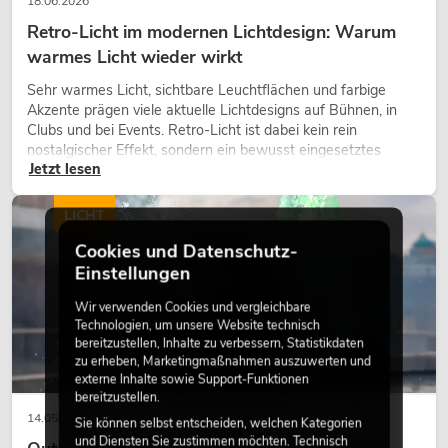
18.06.2026
Retro-Licht im modernen Lichtdesign: Warum
warmes Licht wieder wirkt
Sehr warmes Licht, sichtbare Leuchtflächen und farbige
Akzente prägen viele aktuelle Lichtdesigns auf Bühnen, in
Clubs und bei Events. Retro-Licht ist dabei kein rein
nostalgischer Effekt, sondern ein bewusst eingesetztes
Jetzt lesen
Gestaltungsmittel: Es schafft Atmosphäre, gibt Szenen
Charakter und kann technische LED-Setups emotionaler
wirken lassen.
LICHT
Cookies und Datenschutz-
Einstellungen
Wir verwenden Cookies und vergleichbare
Technologien, um unsere Website technisch
bereitzustellen, Inhalte zu verbessern, Statistikdaten
zu erheben, Marketingmaßnahmen auszuwerten und
externe Inhalte sowie Support-Funktionen
bereitzustellen.
14.05.2026
Sie können selbst entscheiden, welchen Kategorien
und Diensten Sie zustimmen möchten. Technisch