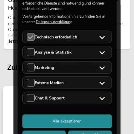
Outdoor Moving-Heads: Wetterfeste Moving-
erforderliche Dienste sind notwendig und können
Heads bei Events
nicht deaktiviert werden.
Weitergehende Informationen hierzu finden Sie in
Outdoor Moving-Heads sind bewegliche Scheinwerfer für
unserer
Datenschutzerklärung
.
den Einsatz im Freien. Sie werden bei Festivals, Stadtfesten,
Open-Air-Konzerten, Architekturinszenierungen und
temporären Außeninstallationen eingesetzt.
Technisch erforderlich
Jetzt lesen
Analyse & Statistik
Zuletzt angesehene Artikel
Marketing
Externe Medien
Chat & Support
Alle akzeptieren