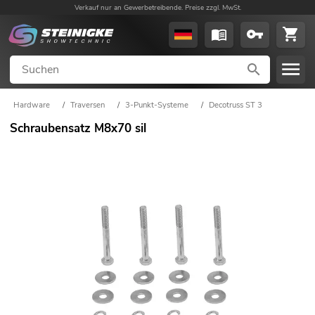
Verkauf nur an Gewerbetreibende. Preise zzgl. MwSt.
Hardware
/
Traversen
/
3-Punkt-Systeme
/
Decotruss ST 3
Schraubensatz M8x70 sil