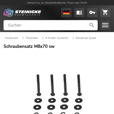
Verkauf nur an Gewerbetreibende. Preise zzgl. MwSt.
Hardware
/
Traversen
/
4-Punkt-Systeme
/
Decotruss Quad
Schraubensatz M8x70 sw