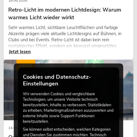
18.06.2026
Retro-Licht im modernen Lichtdesign: Warum
warmes Licht wieder wirkt
Sehr warmes Licht, sichtbare Leuchtflächen und farbige
Akzente prägen viele aktuelle Lichtdesigns auf Bühnen, in
Clubs und bei Events. Retro-Licht ist dabei kein rein
nostalgischer Effekt, sondern ein bewusst eingesetztes
Jetzt lesen
Gestaltungsmittel: Es schafft Atmosphäre, gibt Szenen
Charakter und kann technische LED-Setups emotionaler
wirken lassen.
LICHT
Cookies und Datenschutz-
Einstellungen
Wir verwenden Cookies und vergleichbare
Technologien, um unsere Website technisch
bereitzustellen, Inhalte zu verbessern, Statistikdaten
zu erheben, Marketingmaßnahmen auszuwerten und
externe Inhalte sowie Support-Funktionen
bereitzustellen.
14.05.2026
Sie können selbst entscheiden, welchen Kategorien
und Diensten Sie zustimmen möchten. Technisch