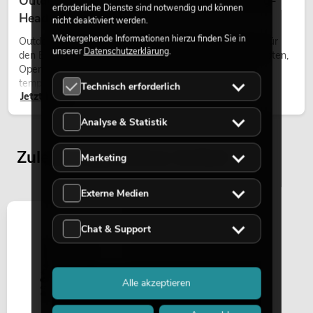
Outdoor Moving-Heads: Wetterfeste Moving-
erforderliche Dienste sind notwendig und können
Heads bei Events
nicht deaktiviert werden.
Weitergehende Informationen hierzu finden Sie in
Outdoor Moving-Heads sind bewegliche Scheinwerfer für
unserer
Datenschutzerklärung
.
den Einsatz im Freien. Sie werden bei Festivals, Stadtfesten,
Open-Air-Konzerten, Architekturinszenierungen und
temporären Außeninstallationen eingesetzt.
Technisch erforderlich
Jetzt lesen
Analyse & Statistik
Zuletzt angesehene Artikel
Marketing
Externe Medien
Chat & Support
Alle akzeptieren