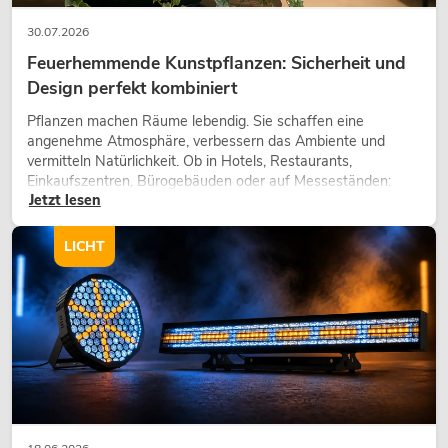
30.07.2026
Feuerhemmende Kunstpflanzen: Sicherheit und
Design perfekt kombiniert
Pflanzen machen Räume lebendig. Sie schaffen eine
angenehme Atmosphäre, verbessern das Ambiente und
vermitteln Natürlichkeit. Ob in Hotels, Restaurants,
Einkaufszentren, Bürogebäuden oder auf Messeständen:
Jetzt lesen
eine hochwertige Begrünung gehört heute längst zum
modernen Raumkonzept.
LICHT