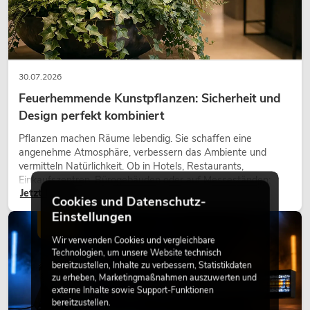
30.07.2026
Feuerhemmende Kunstpflanzen: Sicherheit und
Design perfekt kombiniert
Pflanzen machen Räume lebendig. Sie schaffen eine
angenehme Atmosphäre, verbessern das Ambiente und
vermitteln Natürlichkeit. Ob in Hotels, Restaurants,
Einkaufszentren, Bürogebäuden oder auf Messeständen:
Jetzt lesen
eine hochwertige Begrünung gehört heute längst zum
Cookies und Datenschutz-
modernen Raumkonzept.
Einstellungen
LICHT
Wir verwenden Cookies und vergleichbare
Technologien, um unsere Website technisch
bereitzustellen, Inhalte zu verbessern, Statistikdaten
zu erheben, Marketingmaßnahmen auszuwerten und
externe Inhalte sowie Support-Funktionen
bereitzustellen.