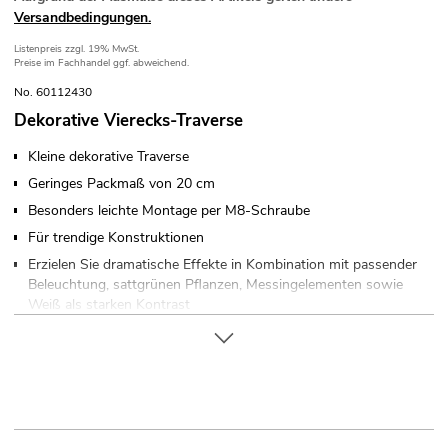
Versandbedingungen.
Listenpreis
zzgl. 19% MwSt.
Preise im Fachhandel ggf. abweichend.
No. 60112430
Dekorative Vierecks-Traverse
Kleine dekorative Traverse
Geringes Packmaß von 20 cm
Besonders leichte Montage per M8-Schraube
Für trendige Konstruktionen
Erzielen Sie dramatische Effekte in Kombination mit passender
Beleuchtung, sattgrünen Pflanzen, Messingelementen sowie
Weiß als starken Kontrast
Den passenden Schraubensatz bitte extra bestellen
In verschiedenen Längen erhältlich
Für Anwendungsgebiete wie zum Beispiel: Ladenbau; Mobile
DJs / Alleinunterhalter; Installation