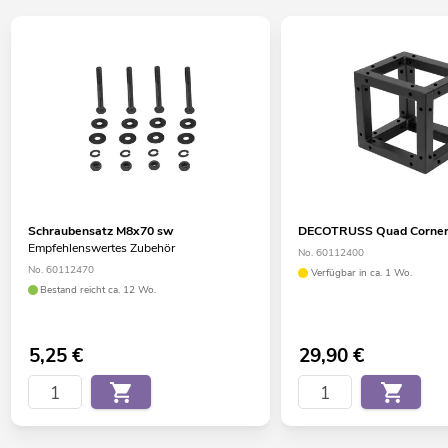
Schraubensatz M8x70 sw
DECOTRUSS Quad Corner
Empfehlenswertes Zubehör
No. 60112400
No. 60112470
Verfügbar in ca. 1 Wo.
Bestand reicht ca. 12 Wo.
5,25
€
29,90
€