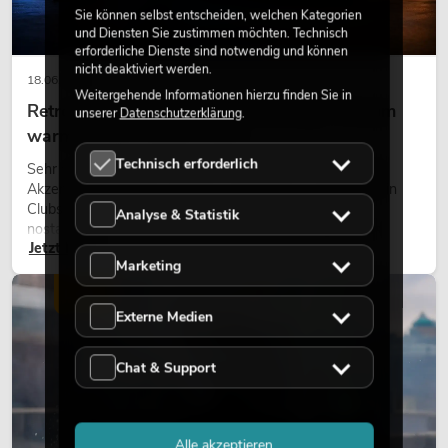
Sie können selbst entscheiden, welchen Kategorien
und Diensten Sie zustimmen möchten. Technisch
erforderliche Dienste sind notwendig und können
nicht deaktiviert werden.
18.06.2026
Weitergehende Informationen hierzu finden Sie in
Retro-Licht im modernen Lichtdesign: Warum
unserer
Datenschutzerklärung
.
warmes Licht wieder wirkt
Technisch erforderlich
Sehr warmes Licht, sichtbare Leuchtflächen und farbige
Akzente prägen viele aktuelle Lichtdesigns auf Bühnen, in
Clubs und bei Events. Retro-Licht ist dabei kein rein
Analyse & Statistik
nostalgischer Effekt, sondern ein bewusst eingesetztes
Jetzt lesen
Gestaltungsmittel: Es schafft Atmosphäre, gibt Szenen
Marketing
Charakter und kann technische LED-Setups emotionaler
wirken lassen.
LICHT
Externe Medien
Chat & Support
Alle akzeptieren