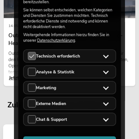
bereitzustellen.
Sie können selbst entscheiden, welchen Kategorien
und Diensten Sie zustimmen möchten. Technisch
erforderliche Dienste sind notwendig und können
14.05.2026
nicht deaktiviert werden.
Outdoor Moving-Heads: Wetterfeste Moving-
Weitergehende Informationen hierzu finden Sie in
unserer
Datenschutzerklärung
.
Heads bei Events
Outdoor Moving-Heads sind bewegliche Scheinwerfer für
Technisch erforderlich
den Einsatz im Freien. Sie werden bei Festivals, Stadtfesten,
Open-Air-Konzerten, Architekturinszenierungen und
Analyse & Statistik
temporären Außeninstallationen eingesetzt.
Jetzt lesen
Marketing
Zuletzt angesehene Artikel
Externe Medien
Chat & Support