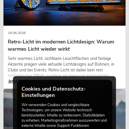
18.06.2026
Retro-Licht im modernen Lichtdesign: Warum
warmes Licht wieder wirkt
Sehr warmes Licht, sichtbare Leuchtflächen und farbige
Akzente prägen viele aktuelle Lichtdesigns auf Bühnen, in
Clubs und bei Events. Retro-Licht ist dabei kein rein
nostalgischer Effekt, sondern ein bewusst eingesetztes
Jetzt lesen
Gestaltungsmittel: Es schafft Atmosphäre, gibt Szenen
Charakter und kann technische LED-Setups emotionaler
Cookies und Datenschutz-
wirken lassen.
Einstellungen
LICHT
Wir verwenden Cookies und vergleichbare
Technologien, um unsere Website technisch
bereitzustellen, Inhalte zu verbessern, Statistikdaten
zu erheben, Marketingmaßnahmen auszuwerten und
externe Inhalte sowie Support-Funktionen