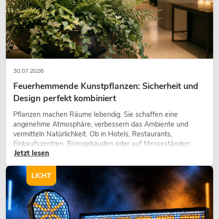
30.07.2026
Feuerhemmende Kunstpflanzen: Sicherheit und
Design perfekt kombiniert
Pflanzen machen Räume lebendig. Sie schaffen eine
angenehme Atmosphäre, verbessern das Ambiente und
vermitteln Natürlichkeit. Ob in Hotels, Restaurants,
Einkaufszentren, Bürogebäuden oder auf Messeständen:
Jetzt lesen
eine hochwertige Begrünung gehört heute längst zum
modernen Raumkonzept.
LICHT