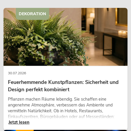
DEKORATION
30.07.2026
Feuerhemmende Kunstpflanzen: Sicherheit und
Design perfekt kombiniert
Pflanzen machen Räume lebendig. Sie schaffen eine
angenehme Atmosphäre, verbessern das Ambiente und
vermitteln Natürlichkeit. Ob in Hotels, Restaurants,
Einkaufszentren, Bürogebäuden oder auf Messeständen:
Jetzt lesen
eine hochwertige Begrünung gehört heute längst zum
modernen Raumkonzept.