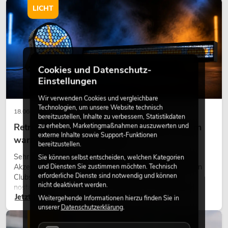
LICHT
Cookies und Datenschutz-
Einstellungen
Wir verwenden Cookies und vergleichbare
Technologien, um unsere Website technisch
18.06.2026
bereitzustellen, Inhalte zu verbessern, Statistikdaten
zu erheben, Marketingmaßnahmen auszuwerten und
Retro-Licht im modernen Lichtdesign: Warum
externe Inhalte sowie Support-Funktionen
warmes Licht wieder wirkt
bereitzustellen.
Sehr warmes Licht, sichtbare Leuchtflächen und farbige
Sie können selbst entscheiden, welchen Kategorien
und Diensten Sie zustimmen möchten. Technisch
Akzente prägen viele aktuelle Lichtdesigns auf Bühnen, in
erforderliche Dienste sind notwendig und können
Clubs und bei Events. Retro-Licht ist dabei kein rein
nicht deaktiviert werden.
nostalgischer Effekt, sondern ein bewusst eingesetztes
Jetzt lesen
Gestaltungsmittel: Es schafft Atmosphäre, gibt Szenen
Weitergehende Informationen hierzu finden Sie in
unserer
Datenschutzerklärung
.
Charakter und kann technische LED-Setups emotionaler
wirken lassen.
LICHT