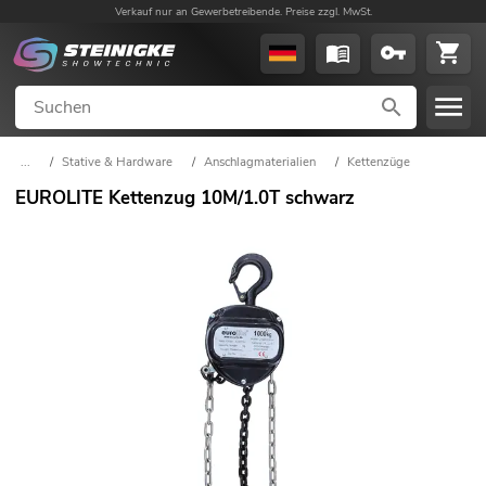
Verkauf nur an Gewerbetreibende. Preise zzgl. MwSt.
...
/
Stative & Hardware
/
Anschlagmaterialien
/
Kettenzüge
EUROLITE Kettenzug 10M/1.0T schwarz