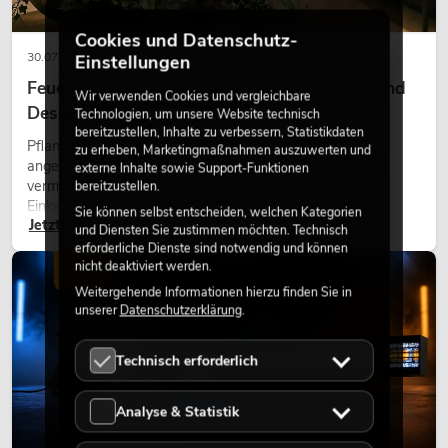
Cookies und Datenschutz-
30.07.2026
Einstellungen
Feuerhemmende Kunstpflanzen: Sicherheit und
Wir verwenden Cookies und vergleichbare
Design perfekt kombiniert
Technologien, um unsere Website technisch
bereitzustellen, Inhalte zu verbessern, Statistikdaten
Pflanzen machen Räume lebendig. Sie schaffen eine
zu erheben, Marketingmaßnahmen auszuwerten und
angenehme Atmosphäre, verbessern das Ambiente und
externe Inhalte sowie Support-Funktionen
vermitteln Natürlichkeit. Ob in Hotels, Restaurants,
bereitzustellen.
Einkaufszentren, Bürogebäuden oder auf Messeständen:
Sie können selbst entscheiden, welchen Kategorien
Jetzt lesen
eine hochwertige Begrünung gehört heute längst zum
und Diensten Sie zustimmen möchten. Technisch
modernen Raumkonzept.
erforderliche Dienste sind notwendig und können
nicht deaktiviert werden.
LICHT
Weitergehende Informationen hierzu finden Sie in
unserer
Datenschutzerklärung
.
Technisch erforderlich
Analyse & Statistik