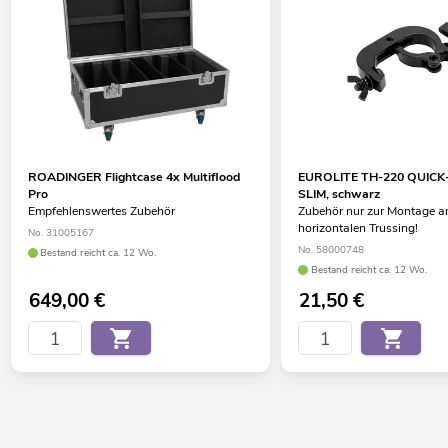
ROADINGER Flightcase 4x Multiflood
EUROLITE TH-220 QUICK
Pro
SLIM, schwarz
Empfehlenswertes Zubehör
Zubehör nur zur Montage 
horizontalen Trussing!
No. 31005167
No. 58000748
Bestand reicht ca. 12 Wo.
Bestand reicht ca. 12 Wo.
649,00
€
21,50
€