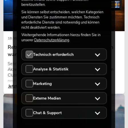
bereitzustellen.
Sie können selbst entscheiden, welchen Kategorien
und Diensten Sie zustimmen möchten. Technisch
erforderliche Dienste sind notwendig und können
nicht deaktiviert werden.
Weitergehende Informationen hierzu finden Sie in
18.06.2026
unserer
Datenschutzerklärung
.
Retro-Licht im modernen Lichtdesign: Warum
warmes Licht wieder wirkt
Technisch erforderlich
Sehr warmes Licht, sichtbare Leuchtflächen und farbige
Analyse & Statistik
Akzente prägen viele aktuelle Lichtdesigns auf Bühnen, in
Clubs und bei Events. Retro-Licht ist dabei kein rein
nostalgischer Effekt, sondern ein bewusst eingesetztes
Marketing
Jetzt lesen
Gestaltungsmittel: Es schafft Atmosphäre, gibt Szenen
Charakter und kann technische LED-Setups emotionaler
wirken lassen.
Externe Medien
LICHT
Chat & Support