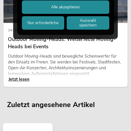
Alle akzeptieren
Auswahl
Nur erforderliche
speichern
14.05.2026
Outdoor Moving-Heads: Wetterfeste Moving-
Heads bei Events
Outdoor Moving-Heads sind bewegliche Scheinwerfer für
den Einsatz im Freien. Sie werden bei Festivals, Stadtfesten,
Open-Air-Konzerten, Architekturinszenierungen und
temporären Außeninstallationen eingesetzt.
Jetzt lesen
Zuletzt angesehene Artikel