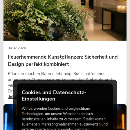
30.07.2026
Feuerhemmende Kunstpflanzen: Sicherheit und
Design perfekt kombiniert
Pflanzen machen Räume lebendig. Sie schaffen eine
angenehme Atmosphäre, verbessern das Ambiente und
vermitteln Natürlichkeit. Ob in Hotels, Restaurants,
Einkaufszentren, Bürogebäuden oder auf Messeständen:
Cookies und Datenschutz-
Jetzt lesen
eine hochwertige Begrünung gehört heute längst zum
Einstellungen
modernen Raumkonzept.
Wir verwenden Cookies und vergleichbare
LICHT
Technologien, um unsere Website technisch
bereitzustellen, Inhalte zu verbessern, Statistikdaten
zu erheben, Marketingmaßnahmen auszuwerten und
externe Inhalte sowie Support-Funktionen