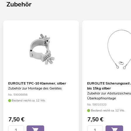
Für Anwendungsgebiete wie zum Beispiel: Architektur; Bühne;
Zubehör
Clubs/Tanzschulen; Hochzeit/Gala/Events; Restaurants, Bars
und Hotels; Theater; Verleiher
Geräuschloser Betrieb
Einsatzmöglichkeit: Stehend; fliegend
EUROLITE TPC-10 Klammer, silber
EUROLITE Sicherungssei
Zubehör zur Montage des Gerätes
bis 15kg silber
Zubehör zur Absturzsicheru
No. 59006856
Überkopfmontage
Bestand reicht ca. 12 Wo.
No. 58010320
Bestand reicht ca. 12 Wo.
7,50
€
7,50
€