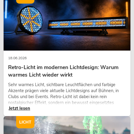
18.06.2026
Retro-Licht im modernen Lichtdesign: Warum
warmes Licht wieder wirkt
Sehr warmes Licht, sichtbare Leuchtflächen und farbige
Akzente prägen viele aktuelle Lichtdesigns auf Bühnen, in
Clubs und bei Events. Retro-Licht ist dabei kein rein
nostalgischer Effekt, sondern ein bewusst eingesetztes
Jetzt lesen
Gestaltungsmittel: Es schafft Atmosphäre, gibt Szenen
Charakter und kann technische LED-Setups emotionaler
wirken lassen.
LICHT