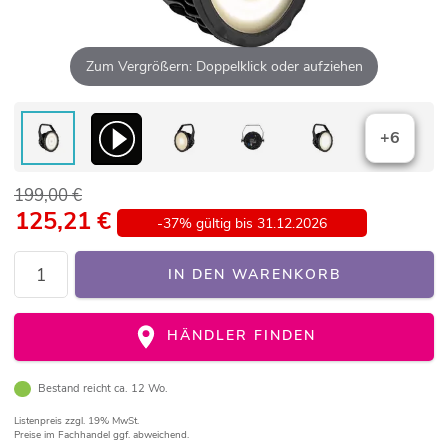
Zum Vergrößern: Doppelklick oder aufziehen
+6
199,00 €
125,21
€
-37% gültig bis 31.12.2026
IN DEN WARENKORB
HÄNDLER FINDEN
Bestand reicht ca. 12 Wo.
Listenpreis
zzgl. 19% MwSt.
Preise im Fachhandel ggf. abweichend.