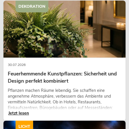
DEKORATION
30.07.2026
Feuerhemmende Kunstpflanzen: Sicherheit und
Design perfekt kombiniert
Pflanzen machen Räume lebendig. Sie schaffen eine
angenehme Atmosphäre, verbessern das Ambiente und
vermitteln Natürlichkeit. Ob in Hotels, Restaurants,
Einkaufszentren, Bürogebäuden oder auf Messeständen:
Jetzt lesen
eine hochwertige Begrünung gehört heute längst zum
modernen Raumkonzept.
LICHT