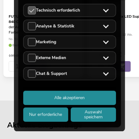
Technisch erforderlich
FUTURELIGHT PRO Slim Strobe SMD
EUROLITE Set 4x LED Sup
840 CW
ABL + Case
Analyse & Statistik
der Artikel ist 100% baugleich, andere
No. 20000679
Farbe
Bestand reicht ca. 12 Wo.
No. 51842710
Marketing
Bestand reicht ca. 12 Wo.
125,21
€
1.449,00
€
199,00 €
Externe Medien
Chat & Support
Alle akzeptieren
Auswahl
Nur erforderliche
speichern
Aktuelle Blogbeiträge