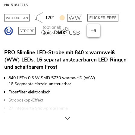
No. 51842715
120°
+6
PRO Slimline LED-Strobe mit 840 x warmweiß
(WW) LEDs, 16 separat ansteuerbaren LED-Ringen
und schaltbarem Frost
840 LEDs 0,5 W SMD 5730 warmweiß (WW)
16 Segmente einzeln ansteuerbar
Frostfilter elektronisch
Stroboskop-Effekt
27 integrierte Showprogramme
Im 2; 3; 5; 7; 17; 23 CH DMX-Modus bedienbar
Die Gerätekühlung erfolgt über passive Konvektionskühlung
Ansteuerbar über Stand-alone; Master/Slave-Funktion; DMX;