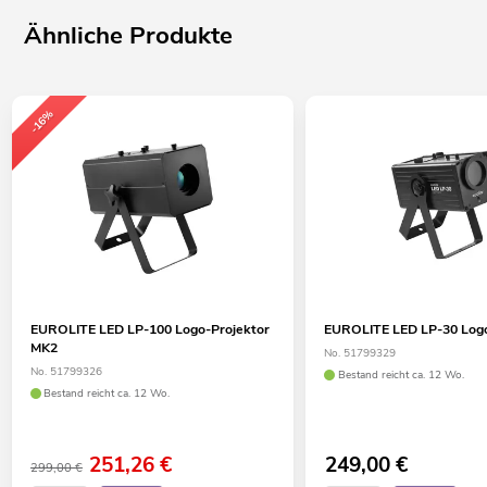
Ähnliche Produkte
-16%
EUROLITE LED LP-100 Logo-Projektor
EUROLITE LED LP-30 Logo
MK2
No. 51799329
No. 51799326
Bestand reicht ca. 12 Wo.
Bestand reicht ca. 12 Wo.
251,26
€
249,00
€
299,00 €