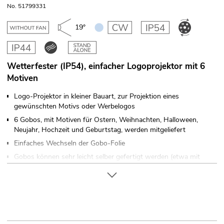
No. 51799331
19°
Wetterfester (IP54), einfacher Logoprojektor mit 6
Motiven
Logo-Projektor in kleiner Bauart, zur Projektion eines
gewünschten Motivs oder Werbelogos
6 Gobos, mit Motiven für Ostern, Weihnachten, Halloween,
Neujahr, Hochzeit und Geburtstag, werden mitgeliefert
Einfaches Wechseln der Gobo-Folie
Gobos können sehr leicht selber gefertigt werden (etwa mit
einer Folie)
6-Stunden- oder 12-Stunden-Timer mit automatischer
Wiederholung im Tagesrhythmus
Robustes Kunststoffgehäuse
1 LED 7 W high-power kaltweiß (CW) (homogene