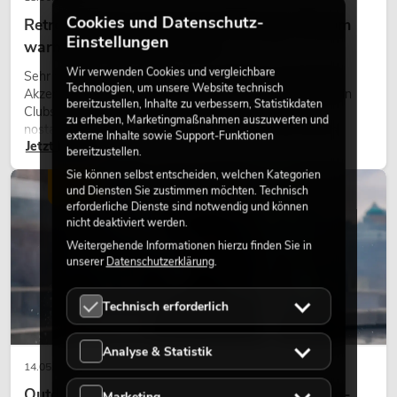
Cookies und Datenschutz-
Retro-Licht im modernen Lichtdesign: Warum
Einstellungen
warmes Licht wieder wirkt
Wir verwenden Cookies und vergleichbare
Sehr warmes Licht, sichtbare Leuchtflächen und farbige
Technologien, um unsere Website technisch
Akzente prägen viele aktuelle Lichtdesigns auf Bühnen, in
bereitzustellen, Inhalte zu verbessern, Statistikdaten
Clubs und bei Events. Retro-Licht ist dabei kein rein
zu erheben, Marketingmaßnahmen auszuwerten und
nostalgischer Effekt, sondern ein bewusst eingesetztes
externe Inhalte sowie Support-Funktionen
Jetzt lesen
Gestaltungsmittel: Es schafft Atmosphäre, gibt Szenen
bereitzustellen.
Charakter und kann technische LED-Setups emotionaler
Sie können selbst entscheiden, welchen Kategorien
wirken lassen.
LICHT
und Diensten Sie zustimmen möchten. Technisch
erforderliche Dienste sind notwendig und können
nicht deaktiviert werden.
Weitergehende Informationen hierzu finden Sie in
unserer
Datenschutzerklärung
.
Technisch erforderlich
Analyse & Statistik
14.05.2026
Outdoor Moving-Heads: Wetterfeste Moving-
Marketing