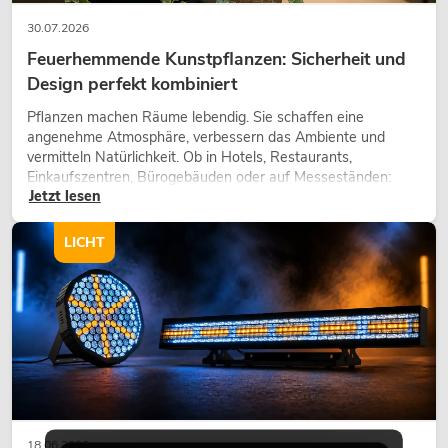
30.07.2026
Feuerhemmende Kunstpflanzen: Sicherheit und
Design perfekt kombiniert
Pflanzen machen Räume lebendig. Sie schaffen eine
angenehme Atmosphäre, verbessern das Ambiente und
vermitteln Natürlichkeit. Ob in Hotels, Restaurants,
Einkaufszentren, Bürogebäuden oder auf Messeständen:
Jetzt lesen
eine hochwertige Begrünung gehört heute längst zum
modernen Raumkonzept.
LICHT
18.06.2026