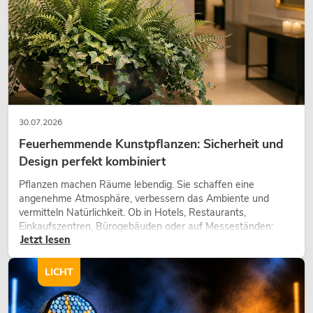
30.07.2026
Feuerhemmende Kunstpflanzen: Sicherheit und
Design perfekt kombiniert
Pflanzen machen Räume lebendig. Sie schaffen eine
angenehme Atmosphäre, verbessern das Ambiente und
vermitteln Natürlichkeit. Ob in Hotels, Restaurants,
Einkaufszentren, Bürogebäuden oder auf Messeständen:
Jetzt lesen
eine hochwertige Begrünung gehört heute längst zum
modernen Raumkonzept.
LICHT