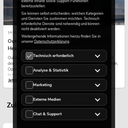
externe Inhalte sowie Support-Funktionen
bereitzustellen.
Sie können selbst entscheiden, welchen Kategorien
und Diensten Sie zustimmen möchten. Technisch
erforderliche Dienste sind notwendig und können
nicht deaktiviert werden.
14.05.2026
Weitergehende Informationen hierzu finden Sie in
Outdoor Moving-Heads: Wetterfeste Moving-
unserer
Datenschutzerklärung
.
Heads bei Events
Technisch erforderlich
Outdoor Moving-Heads sind bewegliche Scheinwerfer für
den Einsatz im Freien. Sie werden bei Festivals, Stadtfesten,
Open-Air-Konzerten, Architekturinszenierungen und
Analyse & Statistik
temporären Außeninstallationen eingesetzt.
Jetzt lesen
Marketing
Externe Medien
Zuletzt angesehene Artikel
Chat & Support