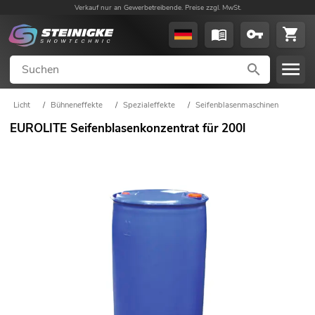
Verkauf nur an Gewerbetreibende. Preise zzgl. MwSt.
Licht
/
Bühneneffekte
/
Spezialeffekte
/
Seifenblasenmaschinen
EUROLITE Seifenblasenkonzentrat für 200l