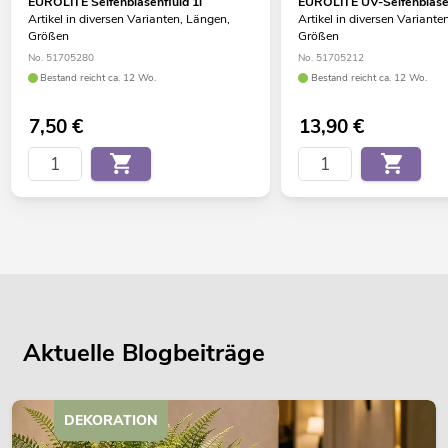
EUROLITE Seifenblasenfluid 1l
EUROLITE UV-Seifenblasen
Artikel in diversen Varianten, Längen,
Artikel in diversen Variante
Größen
Größen
No. 51705280
No. 51705212
Bestand reicht ca. 12 Wo.
Bestand reicht ca. 12 Wo.
7,50
€
13,90
€
Aktuelle Blogbeiträge
DEKORATION