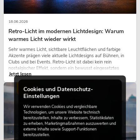
18.06.2026
Retro-Licht im modernen Lichtdesign: Warum
warmes Licht wieder wirkt
Sehr warmes Licht, sichtbare Leuchtflächen und farbige
Akzente prägen viele aktuelle Lichtdesigns auf Bühnen, in
Clubs und bei Events. Retro-Licht ist dabei kein rein
nostalgischer Effekt, sondern ein bewusst eingesetztes
Jetzt lesen
Gestaltungsmittel: Es schafft Atmosphäre, gibt Szenen
Charakter und kann technische LED-Setups emotionaler
wirken lassen.
Cookies und Datenschutz-
LICHT
Einstellungen
Wir verwenden Cookies und vergleichbare
Technologien, um unsere Website technisch
bereitzustellen, Inhalte zu verbessern, Statistikdaten
zu erheben, Marketingmaßnahmen auszuwerten und
externe Inhalte sowie Support-Funktionen
bereitzustellen.