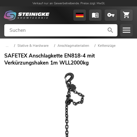
Verkauf nur an Gewerbetreibende. Preise zzgl. MwSt.
...
/
Stative & Hardware
/
Anschlagmaterialien
/
Kettenzüge
SAFETEX Anschlagkette EN818-4 mit
Verkürzungshaken 1m WLL2000kg