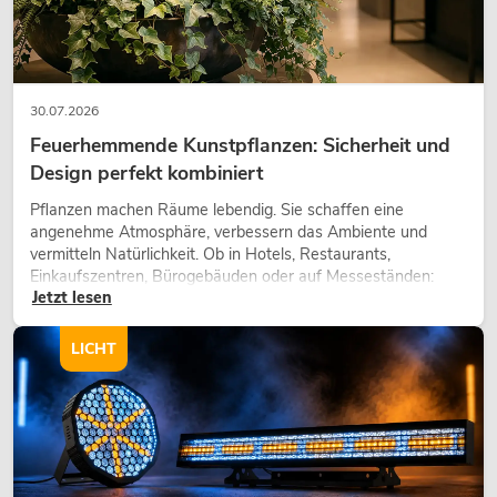
30.07.2026
Feuerhemmende Kunstpflanzen: Sicherheit und
Design perfekt kombiniert
Pflanzen machen Räume lebendig. Sie schaffen eine
angenehme Atmosphäre, verbessern das Ambiente und
vermitteln Natürlichkeit. Ob in Hotels, Restaurants,
Einkaufszentren, Bürogebäuden oder auf Messeständen:
Jetzt lesen
eine hochwertige Begrünung gehört heute längst zum
modernen Raumkonzept.
LICHT