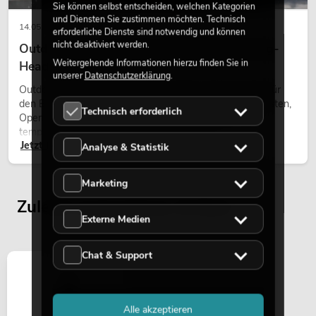
Sie können selbst entscheiden, welchen Kategorien
und Diensten Sie zustimmen möchten. Technisch
14.05.2026
erforderliche Dienste sind notwendig und können
nicht deaktiviert werden.
Outdoor Moving-Heads: Wetterfeste Moving-
Weitergehende Informationen hierzu finden Sie in
Heads bei Events
unserer
Datenschutzerklärung
.
Outdoor Moving-Heads sind bewegliche Scheinwerfer für
den Einsatz im Freien. Sie werden bei Festivals, Stadtfesten,
Technisch erforderlich
Open-Air-Konzerten, Architekturinszenierungen und
temporären Außeninstallationen eingesetzt.
Jetzt lesen
Analyse & Statistik
Marketing
Zuletzt angesehene Artikel
Externe Medien
Chat & Support
Alle akzeptieren