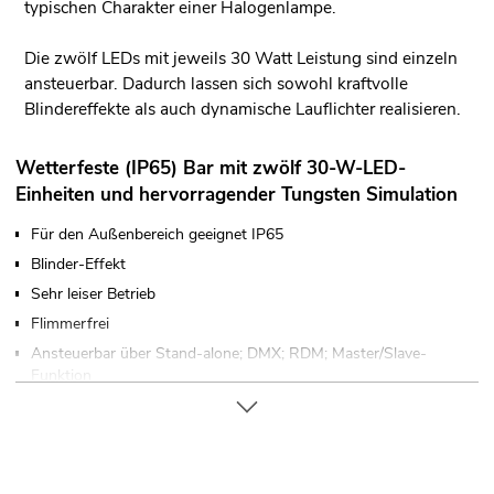
typischen Charakter einer Halogenlampe.
Die zwölf LEDs mit jeweils 30 Watt Leistung sind einzeln
ansteuerbar. Dadurch lassen sich sowohl kraftvolle
Blindereffekte als auch dynamische Lauflichter realisieren.
Wetterfeste (IP65) Bar mit zwölf 30-W-LED-
Einheiten und hervorragender Tungsten Simulation
Für den Außenbereich geeignet IP65
Blinder-Effekt
Sehr leiser Betrieb
Flimmerfrei
Ansteuerbar über Stand-alone; DMX; RDM; Master/Slave-
Funktion
5 integrierte Showprogramme
Dimmer elektronisch; Dimmerkurven einstellbar;
Dimmergeschwindigkeit (Sprungantwort) einstellbar;
Pulsweitenmodulation einstellbar; Dim to warm