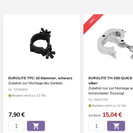
-16%
EUROLITE TPC-10 Klammer, schwarz
EUROLITE TH-250 QUICK
Zubehör zur Montage des Gerätes
silber
Zubehör nur zur Montage 
No. 59006858
horizontalen Trussing!
Bestand reicht ca. 12 Wo.
No. 58000760
Bestand reicht ca. 12 Wo.
7,90
€
15,04
€
17,90 €