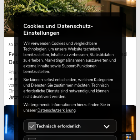
Cookies und Datenschutz-
Einstellungen
Wir verwenden Cookies und vergleichbare
30.07.2026
Technologien, um unsere Website technisch
Feuerhemmende Kunstpflanzen: Sicherheit und
bereitzustellen, Inhalte zu verbessern, Statistikdaten
zu erheben, Marketingmaßnahmen auszuwerten und
Design perfekt kombiniert
externe Inhalte sowie Support-Funktionen
bereitzustellen.
Pflanzen machen Räume lebendig. Sie schaffen eine
angenehme Atmosphäre, verbessern das Ambiente und
Sie können selbst entscheiden, welchen Kategorien
vermitteln Natürlichkeit. Ob in Hotels, Restaurants,
und Diensten Sie zustimmen möchten. Technisch
Einkaufszentren, Bürogebäuden oder auf Messeständen:
erforderliche Dienste sind notwendig und können
nicht deaktiviert werden.
Jetzt lesen
eine hochwertige Begrünung gehört heute längst zum
modernen Raumkonzept.
Weitergehende Informationen hierzu finden Sie in
unserer
Datenschutzerklärung
.
LICHT
Technisch erforderlich