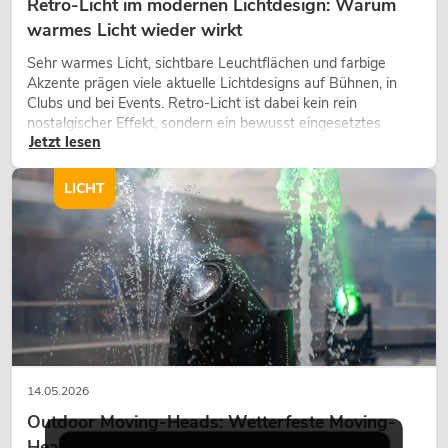
Retro-Licht im modernen Lichtdesign: Warum
warmes Licht wieder wirkt
Sehr warmes Licht, sichtbare Leuchtflächen und farbige
Akzente prägen viele aktuelle Lichtdesigns auf Bühnen, in
Clubs und bei Events. Retro-Licht ist dabei kein rein
nostalgischer Effekt, sondern ein bewusst eingesetztes
Jetzt lesen
Gestaltungsmittel: Es schafft Atmosphäre, gibt Szenen
Charakter und kann technische LED-Setups emotionaler
wirken lassen.
LICHT
14.05.2026
Outdoor Moving-Heads: Wetterfeste Moving-
Heads bei Events