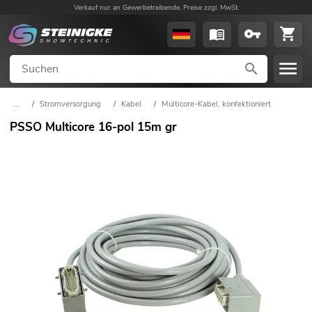
Verkauf nur an Gewerbetreibende. Preise zzgl. MwSt.
...
/
Stromversorgung
/
Kabel
/
Multicore-Kabel, konfektioniert
PSSO Multicore 16-pol 15m gr