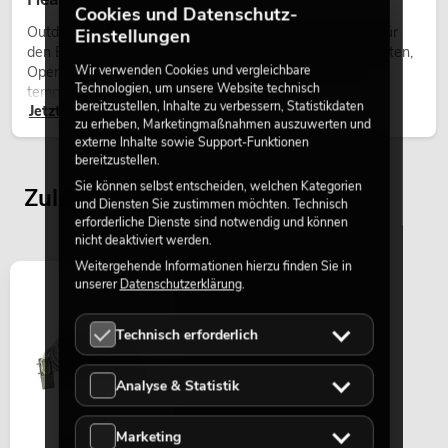
Cookies und Datenschutz-
Outdoor Moving-Heads sind bewegliche Scheinwerfer für
Einstellungen
den Einsatz im Freien. Sie werden bei Festivals, Stadtfesten,
Wir verwenden Cookies und vergleichbare
Open-Air-Konzerten, Architekturinszenierungen und
Technologien, um unsere Website technisch
temporären Außeninstallationen eingesetzt.
bereitzustellen, Inhalte zu verbessern, Statistikdaten
Jetzt lesen
zu erheben, Marketingmaßnahmen auszuwerten und
externe Inhalte sowie Support-Funktionen
bereitzustellen.
Sie können selbst entscheiden, welchen Kategorien
Zuletzt angesehene Artikel
und Diensten Sie zustimmen möchten. Technisch
erforderliche Dienste sind notwendig und können
nicht deaktiviert werden.
Weitergehende Informationen hierzu finden Sie in
unserer
Datenschutzerklärung
.
Technisch erforderlich
Analyse & Statistik
Marketing