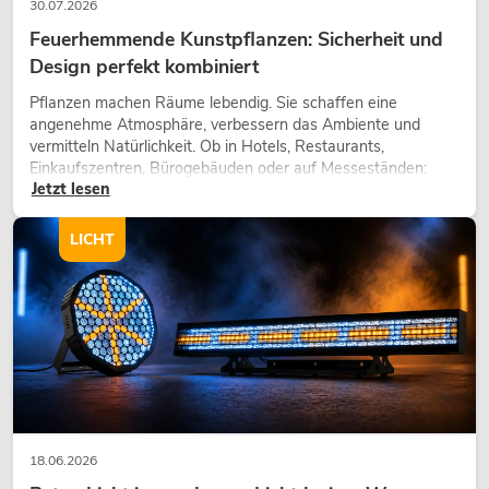
30.07.2026
Feuerhemmende Kunstpflanzen: Sicherheit und
Design perfekt kombiniert
Pflanzen machen Räume lebendig. Sie schaffen eine
angenehme Atmosphäre, verbessern das Ambiente und
vermitteln Natürlichkeit. Ob in Hotels, Restaurants,
Einkaufszentren, Bürogebäuden oder auf Messeständen:
Jetzt lesen
eine hochwertige Begrünung gehört heute längst zum
modernen Raumkonzept.
LICHT
18.06.2026