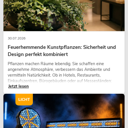
30.07.2026
Feuerhemmende Kunstpflanzen: Sicherheit und
Design perfekt kombiniert
Pflanzen machen Räume lebendig. Sie schaffen eine
angenehme Atmosphäre, verbessern das Ambiente und
vermitteln Natürlichkeit. Ob in Hotels, Restaurants,
Einkaufszentren, Bürogebäuden oder auf Messeständen:
Jetzt lesen
eine hochwertige Begrünung gehört heute längst zum
modernen Raumkonzept.
LICHT