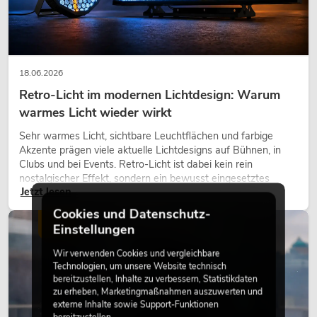
18.06.2026
Retro-Licht im modernen Lichtdesign: Warum
warmes Licht wieder wirkt
Sehr warmes Licht, sichtbare Leuchtflächen und farbige
Akzente prägen viele aktuelle Lichtdesigns auf Bühnen, in
Clubs und bei Events. Retro-Licht ist dabei kein rein
nostalgischer Effekt, sondern ein bewusst eingesetztes
Jetzt lesen
Gestaltungsmittel: Es schafft Atmosphäre, gibt Szenen
Charakter und kann technische LED-Setups emotionaler
Cookies und Datenschutz-
wirken lassen.
LICHT
Einstellungen
Wir verwenden Cookies und vergleichbare
Technologien, um unsere Website technisch
bereitzustellen, Inhalte zu verbessern, Statistikdaten
zu erheben, Marketingmaßnahmen auszuwerten und
externe Inhalte sowie Support-Funktionen