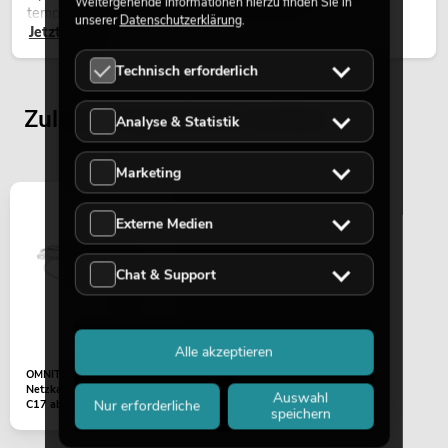
Weitergehende Informationen hierzu finden Sie in
temporären Außeninstallationen eingesetzt.
unserer
Datenschutzerklärung
.
Jetzt lesen
Technisch erforderlich
Zuletzt angesehene Artikel
Analyse & Statistik
Marketing
Externe Medien
Chat & Support
Alle akzeptieren
OMNITRONIC Kaltgeräte
Netzkabel 2x0,75 1,5m
Auswahl
Nur erforderliche
C17 abgewinkelt ws
speichern