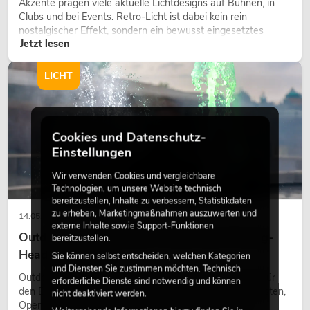
Akzente prägen viele aktuelle Lichtdesigns auf Bühnen, in
Clubs und bei Events. Retro-Licht ist dabei kein rein
nostalgischer Effekt, sondern ein bewusst eingesetztes
Jetzt lesen
Gestaltungsmittel: Es schafft Atmosphäre, gibt Szenen
Charakter und kann technische LED-Setups emotionaler
wirken lassen.
LICHT
Cookies und Datenschutz-
Einstellungen
Wir verwenden Cookies und vergleichbare
Technologien, um unsere Website technisch
bereitzustellen, Inhalte zu verbessern, Statistikdaten
zu erheben, Marketingmaßnahmen auszuwerten und
14.05.2026
externe Inhalte sowie Support-Funktionen
Outdoor Moving-Heads: Wetterfeste Moving-
bereitzustellen.
Heads bei Events
Sie können selbst entscheiden, welchen Kategorien
und Diensten Sie zustimmen möchten. Technisch
Outdoor Moving-Heads sind bewegliche Scheinwerfer für
erforderliche Dienste sind notwendig und können
den Einsatz im Freien. Sie werden bei Festivals, Stadtfesten,
nicht deaktiviert werden.
Open-Air-Konzerten, Architekturinszenierungen und