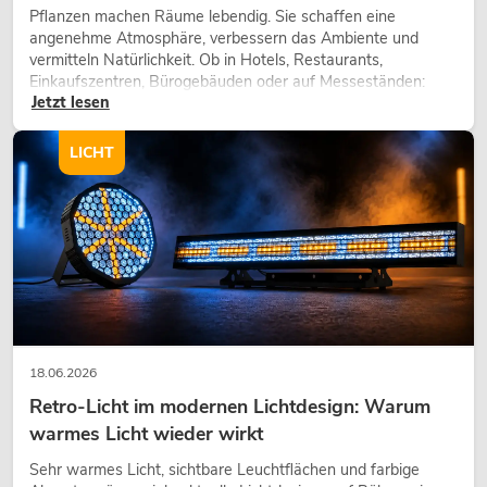
Pflanzen machen Räume lebendig. Sie schaffen eine
angenehme Atmosphäre, verbessern das Ambiente und
vermitteln Natürlichkeit. Ob in Hotels, Restaurants,
Einkaufszentren, Bürogebäuden oder auf Messeständen:
Jetzt lesen
eine hochwertige Begrünung gehört heute längst zum
modernen Raumkonzept.
LICHT
18.06.2026
Retro-Licht im modernen Lichtdesign: Warum
warmes Licht wieder wirkt
Sehr warmes Licht, sichtbare Leuchtflächen und farbige