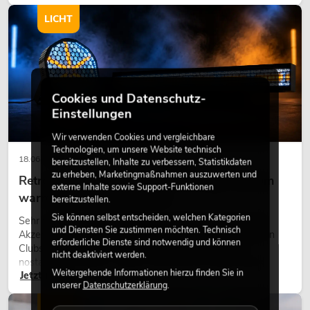
modernen Raumkonzept.
LICHT
Cookies und Datenschutz-
Einstellungen
Wir verwenden Cookies und vergleichbare
Technologien, um unsere Website technisch
18.06.2026
bereitzustellen, Inhalte zu verbessern, Statistikdaten
zu erheben, Marketingmaßnahmen auszuwerten und
Retro-Licht im modernen Lichtdesign: Warum
externe Inhalte sowie Support-Funktionen
warmes Licht wieder wirkt
bereitzustellen.
Sie können selbst entscheiden, welchen Kategorien
Sehr warmes Licht, sichtbare Leuchtflächen und farbige
und Diensten Sie zustimmen möchten. Technisch
Akzente prägen viele aktuelle Lichtdesigns auf Bühnen, in
erforderliche Dienste sind notwendig und können
Clubs und bei Events. Retro-Licht ist dabei kein rein
nicht deaktiviert werden.
nostalgischer Effekt, sondern ein bewusst eingesetztes
Weitergehende Informationen hierzu finden Sie in
Jetzt lesen
Gestaltungsmittel: Es schafft Atmosphäre, gibt Szenen
unserer
Datenschutzerklärung
.
Charakter und kann technische LED-Setups emotionaler
wirken lassen.
LICHT