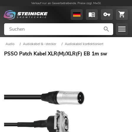
Verkauf nur an Gewerbetreibende. Preise zzgl. MwSt.
Audio
/
Audiokabel & -stecker
/
Audiokabel konfektioniert
PSSO Patch Kabel XLR(M)/XLR(F) EB 1m sw