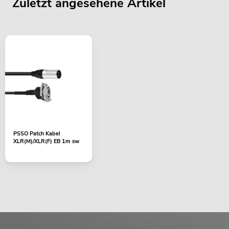
Zuletzt angesehene Artikel
PSSO Patch Kabel
XLR(M)/XLR(F) EB 1m sw