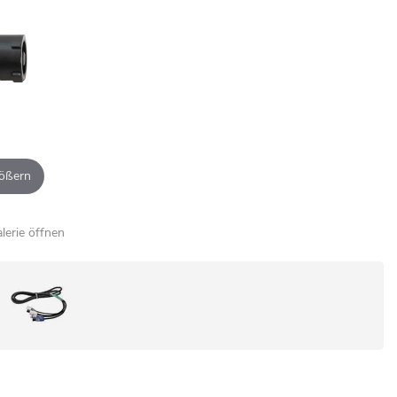
ößern
alerie öffnen