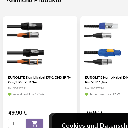
Ähnliche Produkte
EUROLITE Kombikabel DT-2 DMX IP T-
EUROLITE Kombikabel DM
Con/3 Pin XLR 3m
Pin XLR 1,5m
No. 30227791
No. 30227780
Bestand reicht ca. 12 Wo.
Bestand reicht ca. 12 Wo.
49,90
€
29,90
€
Cookies und Datensch