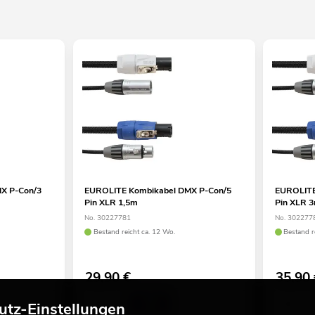
X P-Con/3
EUROLITE Kombikabel DMX P-Con/5
EUROLITE
Pin XLR 1,5m
Pin XLR 
No. 30227781
No. 302277
Bestand reicht ca. 12 Wo.
Bestand r
29,90
€
35,90
utz-Einstellungen