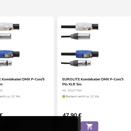
 Kombikabel DMX P-Con/5
EUROLITE Kombikabel DMX P-Con/3
3m
Pin XLR 5m
83
No. 30227784
eicht ca. 12 Wo.
Bestand reicht ca. 12 Wo.
€
47,90
€