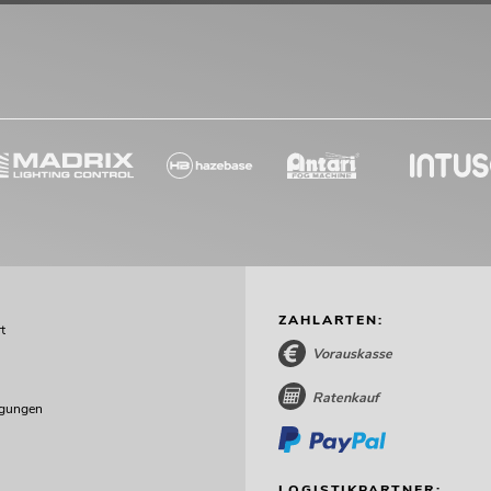
ZAHLARTEN:
t
Vorauskasse
Ratenkauf
ngungen
LOGISTIKPARTNER: