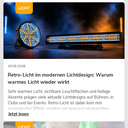
modernen Raumkonzept.
LICHT
18.06.2026
Retro-Licht im modernen Lichtdesign: Warum
warmes Licht wieder wirkt
Sehr warmes Licht, sichtbare Leuchtflächen und farbige
Akzente prägen viele aktuelle Lichtdesigns auf Bühnen, in
Clubs und bei Events. Retro-Licht ist dabei kein rein
nostalgischer Effekt, sondern ein bewusst eingesetztes
Jetzt lesen
Gestaltungsmittel: Es schafft Atmosphäre, gibt Szenen
Charakter und kann technische LED-Setups emotionaler
wirken lassen.
LICHT