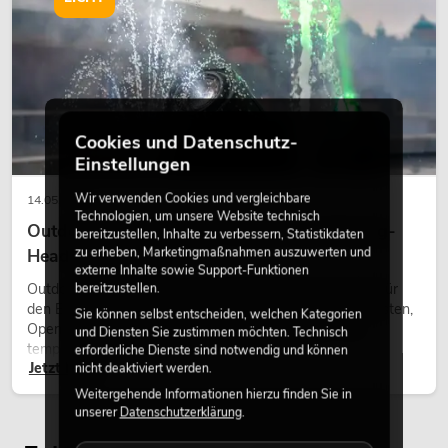
Cookies und Datenschutz-
Einstellungen
Wir verwenden Cookies und vergleichbare
14.05.2026
Technologien, um unsere Website technisch
Outdoor Moving-Heads: Wetterfeste Moving-
bereitzustellen, Inhalte zu verbessern, Statistikdaten
zu erheben, Marketingmaßnahmen auszuwerten und
Heads bei Events
externe Inhalte sowie Support-Funktionen
Outdoor Moving-Heads sind bewegliche Scheinwerfer für
bereitzustellen.
den Einsatz im Freien. Sie werden bei Festivals, Stadtfesten,
Sie können selbst entscheiden, welchen Kategorien
Open-Air-Konzerten, Architekturinszenierungen und
und Diensten Sie zustimmen möchten. Technisch
temporären Außeninstallationen eingesetzt.
erforderliche Dienste sind notwendig und können
Jetzt lesen
nicht deaktiviert werden.
Weitergehende Informationen hierzu finden Sie in
unserer
Datenschutzerklärung
.