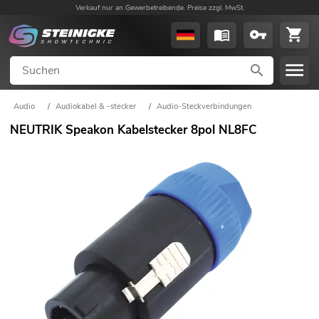
Verkauf nur an Gewerbetreibende. Preise zzgl. MwSt.
Audio
/
Audiokabel & -stecker
/
Audio-Steckverbindungen
NEUTRIK Speakon Kabelstecker 8pol NL8FC