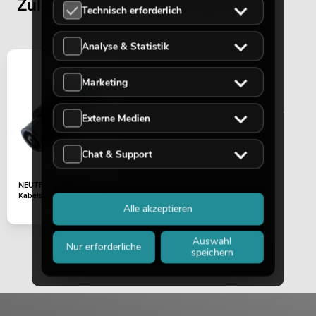
Zuletzt angesehene Artikel
Technisch erforderlich
Analyse & Statistik
Marketing
Externe Medien
Chat & Support
NEUTRIK Speakon
Kabelstecker 8pol NL8FC
Alle akzeptieren
Auswahl
Nur erforderliche
speichern