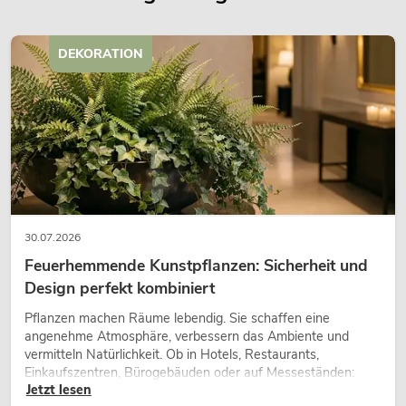
DEKORATION
30.07.2026
Feuerhemmende Kunstpflanzen: Sicherheit und
Design perfekt kombiniert
Pflanzen machen Räume lebendig. Sie schaffen eine
angenehme Atmosphäre, verbessern das Ambiente und
vermitteln Natürlichkeit. Ob in Hotels, Restaurants,
Einkaufszentren, Bürogebäuden oder auf Messeständen:
Jetzt lesen
eine hochwertige Begrünung gehört heute längst zum