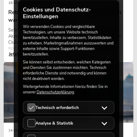
18.06.2026
Cookies und Datenschutz-
Retro-Licht im modernen Lichtdesign: Warum
Einstellungen
warmes Licht wieder wirkt
Wir verwenden Cookies und vergleichbare
Sehr warmes Licht, sichtbare Leuchtflächen und farbige
Technologien, um unsere Website technisch
Akzente prägen viele aktuelle Lichtdesigns auf Bühnen, in
bereitzustellen, Inhalte zu verbessern, Statistikdaten
Clubs und bei Events. Retro-Licht ist dabei kein rein
zu erheben, Marketingmaßnahmen auszuwerten und
nostalgischer Effekt, sondern ein bewusst eingesetztes
externe Inhalte sowie Support-Funktionen
Jetzt lesen
Gestaltungsmittel: Es schafft Atmosphäre, gibt Szenen
bereitzustellen.
Charakter und kann technische LED-Setups emotionaler
Sie können selbst entscheiden, welchen Kategorien
wirken lassen.
und Diensten Sie zustimmen möchten. Technisch
LICHT
erforderliche Dienste sind notwendig und können
nicht deaktiviert werden.
Weitergehende Informationen hierzu finden Sie in
unserer
Datenschutzerklärung
.
Technisch erforderlich
Analyse & Statistik
14.05.2026