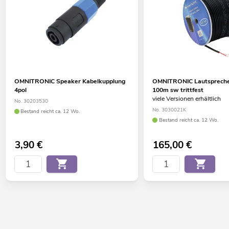
OMNITRONIC Speaker Kabelkupplung
OMNITRONIC Lautspreche
4pol
100m sw trittfest
viele Versionen erhältlich
No. 30203530
No. 3030021K
Bestand reicht ca. 12 Wo.
Bestand reicht ca. 12 Wo.
3,90
€
165,00
€