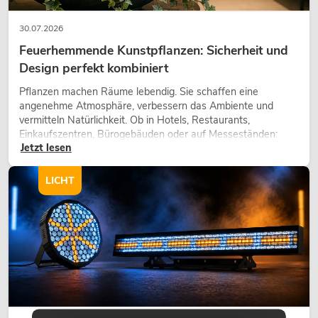
30.07.2026
Feuerhemmende Kunstpflanzen: Sicherheit und
Design perfekt kombiniert
Pflanzen machen Räume lebendig. Sie schaffen eine
angenehme Atmosphäre, verbessern das Ambiente und
vermitteln Natürlichkeit. Ob in Hotels, Restaurants,
Einkaufszentren, Bürogebäuden oder auf Messeständen:
Jetzt lesen
eine hochwertige Begrünung gehört heute längst zum
modernen Raumkonzept.
LICHT