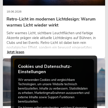
18.06.2026
Retro-Licht im modernen Lichtdesign: Warum
warmes Licht wieder wirkt
Sehr warmes Licht, sichtbare Leuchtflächen und farbige
Akzente prägen viele aktuelle Lichtdesigns auf Bühnen, in
Clubs und bei Events. Retro-Licht ist dabei kein rein
nostalgischer Effekt, sondern ein bewusst eingesetztes
Jetzt lesen
Gestaltungsmittel: Es schafft Atmosphäre, gibt Szenen
Charakter und kann technische LED-Setups emotionaler
wirken lassen.
LICHT
Cookies und Datenschutz-
Einstellungen
Wir verwenden Cookies und vergleichbare
Technologien, um unsere Website technisch
bereitzustellen, Inhalte zu verbessern, Statistikdaten
zu erheben, Marketingmaßnahmen auszuwerten und
externe Inhalte sowie Support-Funktionen
bereitzustellen.
Sie können selbst entscheiden, welchen Kategorien