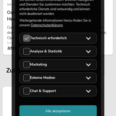
und Diensten Sie zustimmen möchten. Technisch
14.05.2026
erforderliche Dienste sind notwendig und können
Outdoor Moving-Heads: Wetterfeste Moving-
nicht deaktiviert werden.
Heads bei Events
Weitergehende Informationen hierzu finden Sie in
unserer
Datenschutzerklärung
.
Outdoor Moving-Heads sind bewegliche Scheinwerfer für
den Einsatz im Freien. Sie werden bei Festivals, Stadtfesten,
Open-Air-Konzerten, Architekturinszenierungen und
Technisch erforderlich
temporären Außeninstallationen eingesetzt.
Jetzt lesen
Analyse & Statistik
Marketing
Zuletzt angesehene Artikel
Externe Medien
Chat & Support
Alle akzeptieren