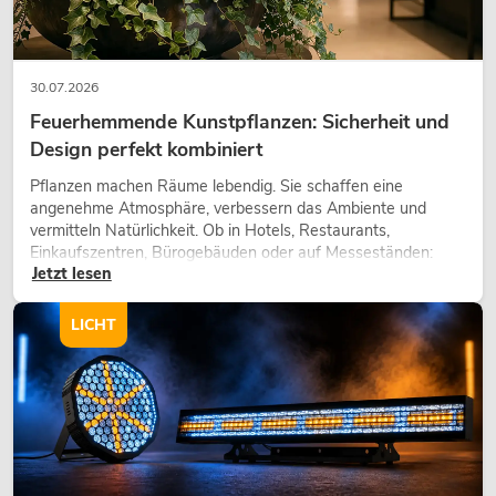
30.07.2026
Feuerhemmende Kunstpflanzen: Sicherheit und
Design perfekt kombiniert
Pflanzen machen Räume lebendig. Sie schaffen eine
angenehme Atmosphäre, verbessern das Ambiente und
vermitteln Natürlichkeit. Ob in Hotels, Restaurants,
Einkaufszentren, Bürogebäuden oder auf Messeständen:
Jetzt lesen
eine hochwertige Begrünung gehört heute längst zum
modernen Raumkonzept.
LICHT