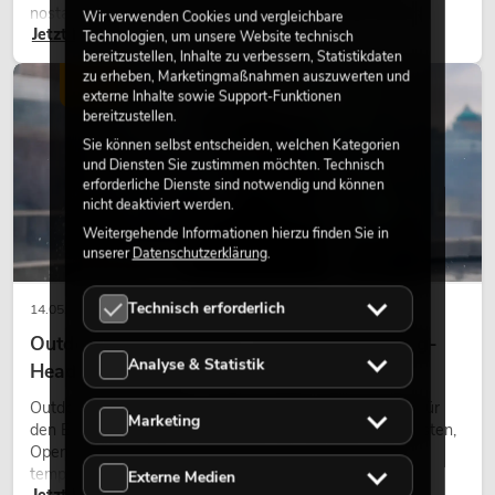
nostalgischer Effekt, sondern ein bewusst eingesetztes
Wir verwenden Cookies und vergleichbare
Jetzt lesen
Gestaltungsmittel: Es schafft Atmosphäre, gibt Szenen
Technologien, um unsere Website technisch
bereitzustellen, Inhalte zu verbessern, Statistikdaten
Charakter und kann technische LED-Setups emotionaler
zu erheben, Marketingmaßnahmen auszuwerten und
wirken lassen.
LICHT
externe Inhalte sowie Support-Funktionen
bereitzustellen.
Sie können selbst entscheiden, welchen Kategorien
und Diensten Sie zustimmen möchten. Technisch
erforderliche Dienste sind notwendig und können
nicht deaktiviert werden.
Weitergehende Informationen hierzu finden Sie in
unserer
Datenschutzerklärung
.
Technisch erforderlich
14.05.2026
Outdoor Moving-Heads: Wetterfeste Moving-
Analyse & Statistik
Heads bei Events
Outdoor Moving-Heads sind bewegliche Scheinwerfer für
Marketing
den Einsatz im Freien. Sie werden bei Festivals, Stadtfesten,
Open-Air-Konzerten, Architekturinszenierungen und
temporären Außeninstallationen eingesetzt.
Externe Medien