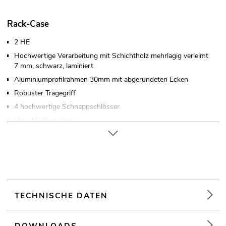
Rack-Case
2 HE
Hochwertige Verarbeitung mit Schichtholz mehrlagig verleimt
7 mm, schwarz, laminiert
Aluminiumprofilrahmen 30mm mit abgerundeten Ecken
Robuster Tragegriff
4 hochwertige Schnappschlösser
Verschließbar über
Holzgleitschienen am Boden
In verschiedenen Höheneinheiten erhältlich (1 HE = 44 mm)
Mit Rackschienen passend für 19" Geräte
Weiterführende Informationen zu diesem Produkt finden Sie
unter "Downloads" im Datenblatt
TECHNISCHE DATEN
DOWNLOADS