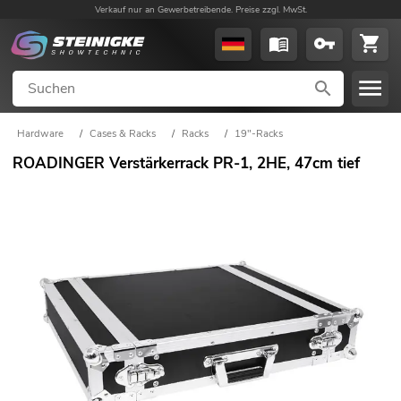
Verkauf nur an Gewerbetreibende. Preise zzgl. MwSt.
Hardware
/
Cases & Racks
/
Racks
/
19"-Racks
ROADINGER Verstärkerrack PR-1, 2HE, 47cm tief