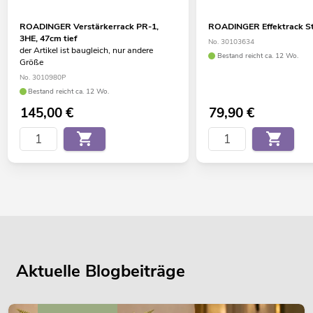
ROADINGER Verstärkerrack PR-1,
ROADINGER Effektrack S
3HE, 47cm tief
No. 30103634
der Artikel ist baugleich, nur andere
Bestand reicht ca. 12 Wo.
Größe
No. 3010980P
Bestand reicht ca. 12 Wo.
145,00
€
79,90
€
Aktuelle Blogbeiträge