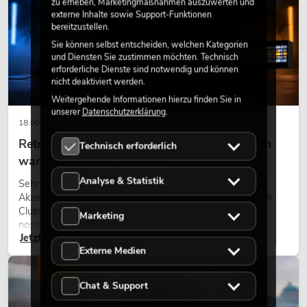
zu erheben, Marketingmaßnahmen auszuwerten und
externe Inhalte sowie Support-Funktionen
bereitzustellen.
Sie können selbst entscheiden, welchen Kategorien
und Diensten Sie zustimmen möchten. Technisch
erforderliche Dienste sind notwendig und können
nicht deaktiviert werden.
Weitergehende Informationen hierzu finden Sie in
unserer
Datenschutzerklärung
.
18.06.2026
Retro-Licht im modernen Lichtdesign: Warum
Technisch erforderlich
warmes Licht wieder wirkt
Analyse & Statistik
Sehr warmes Licht, sichtbare Leuchtflächen und farbige
Akzente prägen viele aktuelle Lichtdesigns auf Bühnen, in
Clubs und bei Events. Retro-Licht ist dabei kein rein
Marketing
nostalgischer Effekt, sondern ein bewusst eingesetztes
Jetzt lesen
Gestaltungsmittel: Es schafft Atmosphäre, gibt Szenen
Externe Medien
Charakter und kann technische LED-Setups emotionaler
wirken lassen.
LICHT
Chat & Support