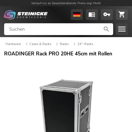
Verkauf nur an Gewerbetreibende. Preise zzgl. MwSt.
Hardware
/
Cases & Racks
/
Racks
/
19"-Racks
ROADINGER Rack PRO 20HE 45cm mit Rollen