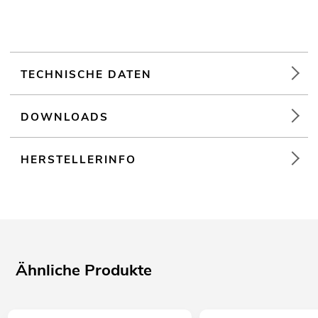
In verschiedenen Höheneinheiten erhältlich (1 HE = 44 mm)
Mit Rackschienen passend für 19" Geräte
20 HE
Made in Europe
TECHNISCHE DATEN
Weiterführende Informationen zu diesem Produkt finden Sie
unter "Downloads" im Datenblatt
DOWNLOADS
HERSTELLERINFO
Ähnliche Produkte