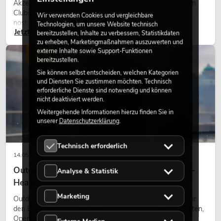
Akzente prägen viele aktuelle Lichtdesigns auf Bühnen, in
Clubs und bei Events. Retro-Licht ist dabei kein rein
Wir verwenden Cookies und vergleichbare
nostalgischer Effekt, sondern ein bewusst eingesetztes
Technologien, um unsere Website technisch
Jetzt lesen
Gestaltungsmittel: Es schafft Atmosphäre, gibt Szenen
bereitzustellen, Inhalte zu verbessern, Statistikdaten
Charakter und kann technische LED-Setups emotionaler
zu erheben, Marketingmaßnahmen auszuwerten und
externe Inhalte sowie Support-Funktionen
wirken lassen.
LICHT
bereitzustellen.
Sie können selbst entscheiden, welchen Kategorien
und Diensten Sie zustimmen möchten. Technisch
erforderliche Dienste sind notwendig und können
nicht deaktiviert werden.
Weitergehende Informationen hierzu finden Sie in
unserer
Datenschutzerklärung
.
Technisch erforderlich
14.05.2026
Outdoor Moving-Heads: Wetterfeste Moving-
Analyse & Statistik
Heads bei Events
Marketing
Outdoor Moving-Heads sind bewegliche Scheinwerfer für
den Einsatz im Freien. Sie werden bei Festivals, Stadtfesten,
Open-Air-Konzerten, Architekturinszenierungen und