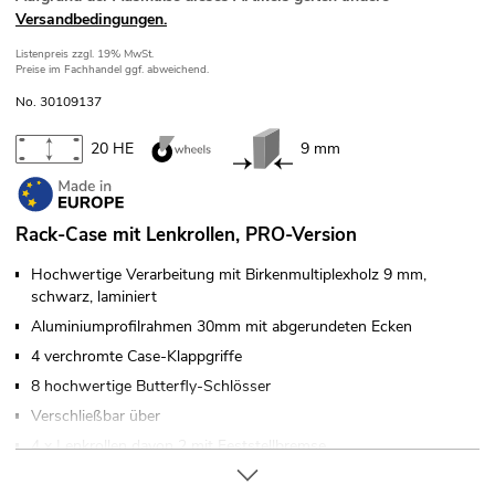
Versandbedingungen.
Listenpreis
zzgl. 19% MwSt.
Preise im Fachhandel ggf. abweichend.
No. 30109137
20 HE
9 mm
Rack-Case mit Lenkrollen, PRO-Version
Hochwertige Verarbeitung mit Birkenmultiplexholz 9 mm,
schwarz, laminiert
Aluminiumprofilrahmen 30mm mit abgerundeten Ecken
4 verchromte Case-Klappgriffe
8 hochwertige Butterfly-Schlösser
Verschließbar über
4 x Lenkrollen davon 2 mit Feststellbremse
Markenhardware