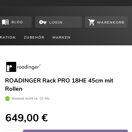
BLOG
WARENKORB
LOGIN
RATION
ZUBEHÖR
MARKEN
ROADINGER Rack PRO 18HE 45cm mit
Rollen
Bestand reicht ca. 10 Wo.
649,00
€