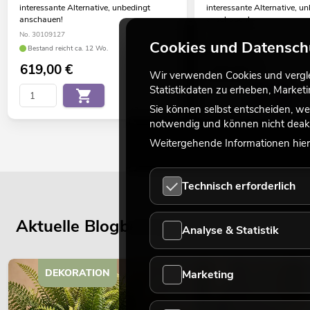
interessante Alternative, unbedingt
interessante Alternative, u
anschauen!
anschauen!
No. 30109127
No. 30109137
Cookies und Datensch
Bestand reicht ca. 12 Wo.
Bestand reicht ca. 12 Wo.
619,00
€
679,00
€
Wir verwenden Cookies und verglei
Statistikdaten zu erheben, Marke
Sie können selbst entscheiden, we
notwendig und können nicht deakt
Weitergehende Informationen hierz
Technisch erforderlich
Aktuelle Blogbeiträge
Analyse & Statistik
DEKORATION
Marketing