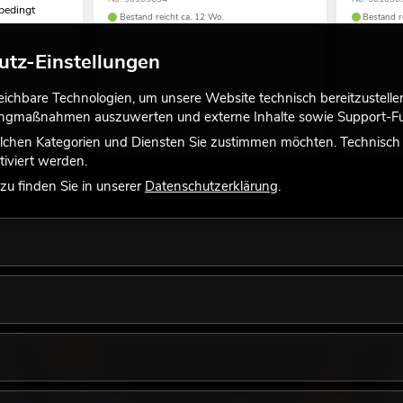
nbedingt
Bestand reicht ca. 12 Wo.
Bestand r
utz-Einstellungen
79,90
€
99,00
chbare Technologien, um unsere Website technisch bereitzustellen,
tingmaßnahmen auszuwerten und externe Inhalte sowie Support-Fun
lchen Kategorien und Diensten Sie zustimmen möchten. Technisch e
iviert werden.
u finden Sie in unserer
Datenschutzerklärung
.
LICHT