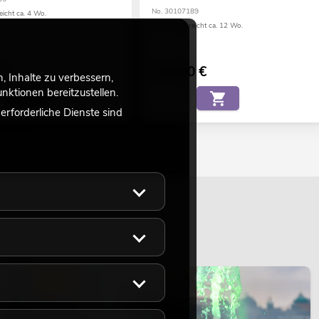
No. 30107189
eicht ca. 4 Wo.
Bestand reicht ca. 12 Wo.
€
109,00
€
 Inhalte zu verbessern,
ktionen bereitzustellen.
rforderliche Dienste sind
LICHT