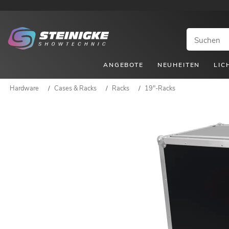
ANGEBOTE
NEUHEITEN
LIC
Hardware
/
Cases & Racks
/
Racks
/
19"-Racks