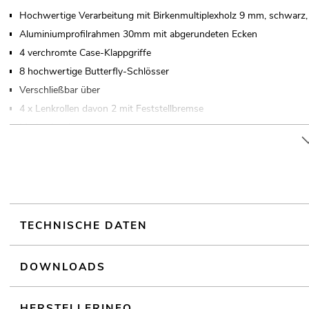
Hochwertige Verarbeitung mit Birkenmultiplexholz 9 mm, schwarz, 
Aluminiumprofilrahmen 30mm mit abgerundeten Ecken
4 verchromte Case-Klappgriffe
8 hochwertige Butterfly-Schlösser
Verschließbar über
4 x Lenkrollen davon 2 mit Feststellbremse
Markenhardware
In verschiedenen Höheneinheiten erhältlich (1 HE = 44 mm)
Mit Rackschienen passend für 19" Geräte
18 HE
Made in Europe
Weiterführende Informationen zu diesem Produkt finden Sie unter
TECHNISCHE DATEN
DOWNLOADS
HERSTELLERINFO