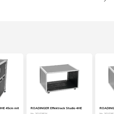
HE 45cm mit
ROADINGER Effektrack Studio 4HE
ROADINGE
No. 30103634
No. 301036