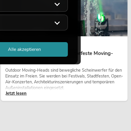
14.05.2026
Alle akzeptieren
Outdoor Moving-Heads: Wetterfeste Moving-
Heads bei Events
Outdoor Moving-Heads sind bewegliche Scheinwerfer für den
Einsatz im Freien. Sie werden bei Festivals, Stadtfesten, Open-
Air-Konzerten, Architekturinszenierungen und temporären
Außeninstallationen eingesetzt.
Jetzt lesen