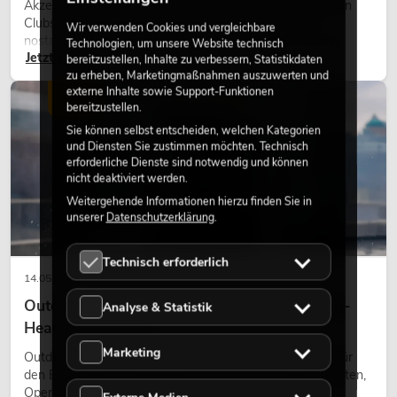
Akzente prägen viele aktuelle Lichtdesigns auf Bühnen, in
Clubs und bei Events. Retro-Licht ist dabei kein rein
Wir verwenden Cookies und vergleichbare
nostalgischer Effekt, sondern ein bewusst eingesetztes
Technologien, um unsere Website technisch
Jetzt lesen
Gestaltungsmittel: Es schafft Atmosphäre, gibt Szenen
bereitzustellen, Inhalte zu verbessern, Statistikdaten
Charakter und kann technische LED-Setups emotionaler
zu erheben, Marketingmaßnahmen auszuwerten und
externe Inhalte sowie Support-Funktionen
wirken lassen.
LICHT
bereitzustellen.
Sie können selbst entscheiden, welchen Kategorien
und Diensten Sie zustimmen möchten. Technisch
erforderliche Dienste sind notwendig und können
nicht deaktiviert werden.
Weitergehende Informationen hierzu finden Sie in
unserer
Datenschutzerklärung
.
Technisch erforderlich
14.05.2026
Outdoor Moving-Heads: Wetterfeste Moving-
Analyse & Statistik
Heads bei Events
Marketing
Outdoor Moving-Heads sind bewegliche Scheinwerfer für
den Einsatz im Freien. Sie werden bei Festivals, Stadtfesten,
Open-Air-Konzerten, Architekturinszenierungen und