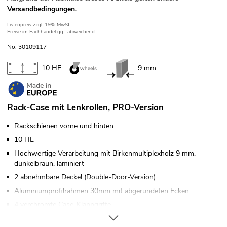
Versandbedingungen.
Listenpreis
zzgl. 19% MwSt.
Preise im Fachhandel ggf. abweichend.
No. 30109117
10 HE
9 mm
Rack-Case mit Lenkrollen, PRO-Version
Rackschienen vorne und hinten
10 HE
Hochwertige Verarbeitung mit Birkenmultiplexholz 9 mm,
dunkelbraun, laminiert
2 abnehmbare Deckel (Double-Door-Version)
Aluminiumprofilrahmen 30mm mit abgerundeten Ecken
4 verchromte Case-Klappgriffe
8 hochwertige Butterfly-Schlösser