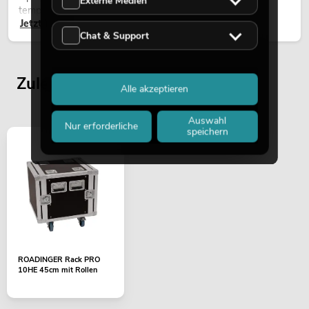
Externe Medien
temporären Außeninstallationen eingesetzt.
Jetzt lesen
Chat & Support
Zuletzt angesehene Artikel
Alle akzeptieren
Auswahl
Nur erforderliche
speichern
ROADINGER Rack PRO
10HE 45cm mit Rollen