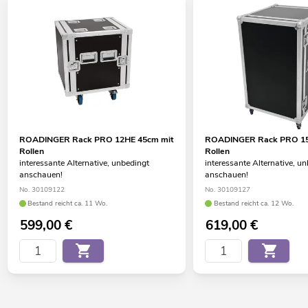
ROADINGER Rack PRO 12HE 45cm mit
ROADINGER Rack PRO 15
Rollen
Rollen
interessante Alternative, unbedingt
interessante Alternative, u
anschauen!
anschauen!
No. 30109122
No. 30109127
Bestand reicht ca. 11 Wo.
Bestand reicht ca. 12 Wo.
599,00
€
619,00
€