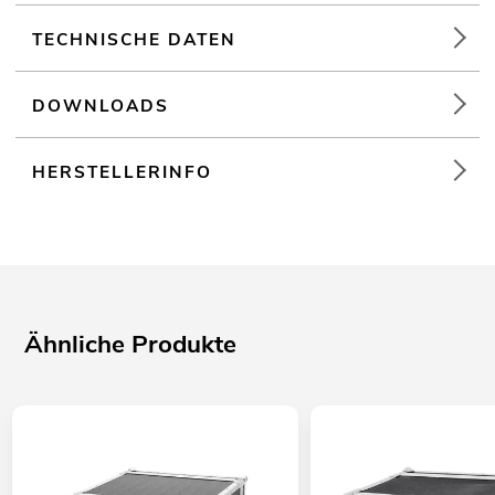
Weiterführende Informationen zu diesem Produkt finden Sie
TECHNISCHE DATEN
unter "Downloads" im Datenblatt
DOWNLOADS
HERSTELLERINFO
Ähnliche Produkte