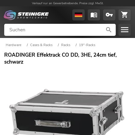
Verkauf nur an Gewerbetreibende. Preise zzgl. MwSt.
Hardware
/
Cases & Racks
/
Racks
/
19"-Racks
ROADINGER Effektrack CO DD, 3HE, 24cm tief,
schwarz