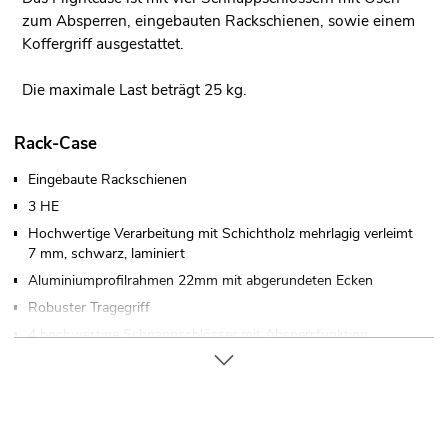
zum Absperren, eingebauten Rackschienen, sowie einem
Koffergriff ausgestattet.
Die maximale Last beträgt 25 kg.
Rack-Case
Eingebaute Rackschienen
3 HE
Hochwertige Verarbeitung mit Schichtholz mehrlagig verleimt
7 mm, schwarz, laminiert
Aluminiumprofilrahmen 22mm mit abgerundeten Ecken
Robuster Tragegriff
4 hochwertige Schnappschlösser mit Absperrfunktion
Verschließbar über
Gummifüße
In verschiedenen Höheneinheiten erhältlich (1 HE = 44 mm)
Mit Rackschienen passend für 19" Geräte