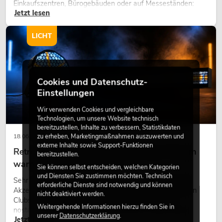
Einkaufszentren, Bürogebäuden oder auf Messeständen:
Jetzt lesen
eine hochwertige Begrünung gehört heute längst zum
modernen Raumkonzept.
LICHT
Cookies und Datenschutz-
Einstellungen
Wir verwenden Cookies und vergleichbare
Technologien, um unsere Website technisch
bereitzustellen, Inhalte zu verbessern, Statistikdaten
zu erheben, Marketingmaßnahmen auszuwerten und
18.06.2026
externe Inhalte sowie Support-Funktionen
Retro-Licht im modernen Lichtdesign: Warum
bereitzustellen.
warmes Licht wieder wirkt
Sie können selbst entscheiden, welchen Kategorien
und Diensten Sie zustimmen möchten. Technisch
Sehr warmes Licht, sichtbare Leuchtflächen und farbige
erforderliche Dienste sind notwendig und können
Akzente prägen viele aktuelle Lichtdesigns auf Bühnen, in
nicht deaktiviert werden.
Clubs und bei Events. Retro-Licht ist dabei kein rein
Weitergehende Informationen hierzu finden Sie in
nostalgischer Effekt, sondern ein bewusst eingesetztes
unserer
Datenschutzerklärung
.
Jetzt lesen
Gestaltungsmittel: Es schafft Atmosphäre, gibt Szenen