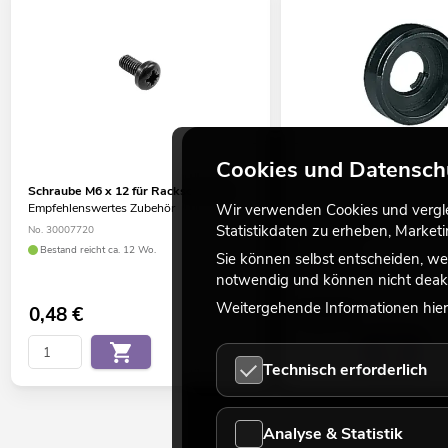
Cookies und Datensch
Schraube M6 x 12 für Rackschienen
PENN Kunststoffscheibe 
Wir verwenden Cookies und verglei
Empfehlenswertes Zubehör
(vertieft)
Empfehlenswertes Zubehör
Statistikdaten zu erheben, Marke
No. 30007720
No. 30007810
Bestand reicht ca. 12 Wo.
Sie können selbst entscheiden, we
Bestand reicht ca. 12 Wo.
notwendig und können nicht deakt
Weitergehende Informationen hierz
0,48
€
0,42
€
Technisch erforderlich
Analyse & Statistik