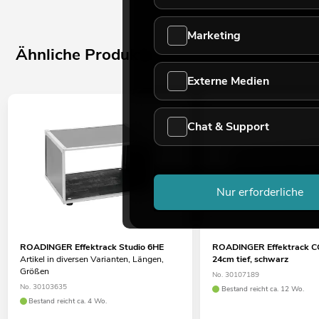
Marketing
Ähnliche Produkte
Externe Medien
Chat & Support
Nur erforderliche
ROADINGER Effektrack Studio 6HE
ROADINGER Effektrack C
Artikel in diversen Varianten, Längen,
24cm tief, schwarz
Größen
No. 30107189
No. 30103635
Bestand reicht ca. 12 Wo.
Bestand reicht ca. 4 Wo.