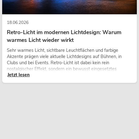
18.06.2026
Retro-Licht im modernen Lichtdesign: Warum
warmes Licht wieder wirkt
Sehr warmes Licht, sichtbare Leuchtflächen und farbige
Akzente prägen viele aktuelle Lichtdesigns auf Bühnen, in
Clubs und bei Events. Retro-Licht ist dabei kein rein
nostalgischer Effekt, sondern ein bewusst eingesetztes
Jetzt lesen
Gestaltungsmittel: Es schafft Atmosphäre, gibt Szenen
Charakter und kann technische LED-Setups emotionaler
wirken lassen.