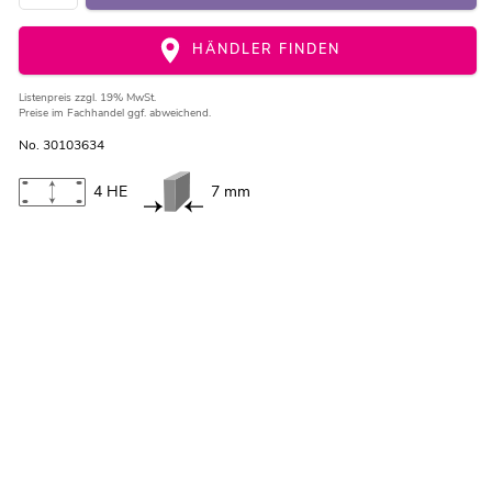
HÄNDLER FINDEN
Listenpreis
zzgl. 19% MwSt.
Preise im Fachhandel ggf. abweichend.
No. 30103634
4 HE
7 mm