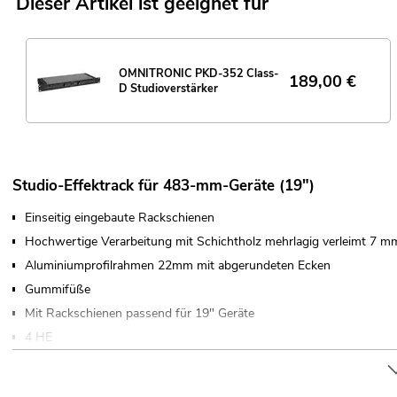
Dieser Artikel ist geeignet für
OMNITRONIC PKD-352 Class-
189,00
€
D Studioverstärker
Studio-Effektrack für 483-mm-Geräte (19")
Einseitig eingebaute Rackschienen
Hochwertige Verarbeitung mit Schichtholz mehrlagig verleimt 7 mm
Aluminiumprofilrahmen 22mm mit abgerundeten Ecken
Gummifüße
Mit Rackschienen passend für 19" Geräte
4 HE
Weiterführende Informationen zu diesem Produkt finden Sie unter