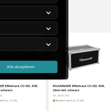
Alle akzeptieren
R Effektrack CO DD, 3HE,
ROADINGER Effektrack CO DD, 5HE,
, schwarz
24cm tief, schwarz
92
No. 30107193
eicht ca. 12 Wo.
Bestand reicht ca. 12 Wo.