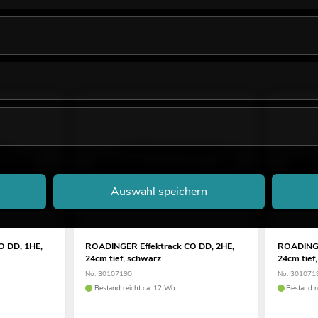
Auswahl speichern
O DD, 1HE,
ROADINGER Effektrack CO DD, 2HE,
ROADINGE
24cm tief, schwarz
24cm tief
No. 30107190
No. 301071
Bestand reicht ca. 12 Wo.
Bestand r