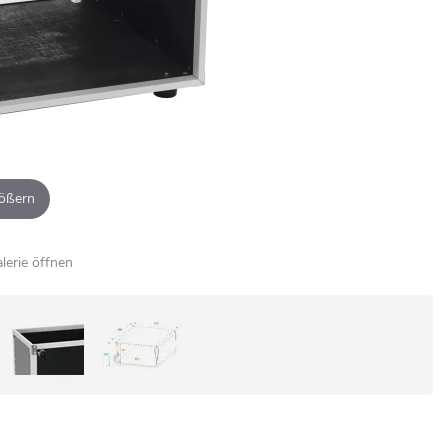
ößern
alerie öffnen