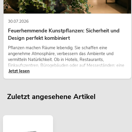
30.07.2026
Feuerhemmende Kunstpflanzen: Sicherheit und
Design perfekt kombiniert
Pflanzen machen Räume lebendig. Sie schaffen eine
angenehme Atmosphäre, verbessern das Ambiente und
vermitteln Natürlichkeit. Ob in Hotels, Restaurants,
Einkaufszentren, Bürogebäuden oder auf Messeständen: eine
Jetzt lesen
hochwertige Begrünung gehört heute längst zum modernen
Raumkonzept.
Zuletzt angesehene Artikel