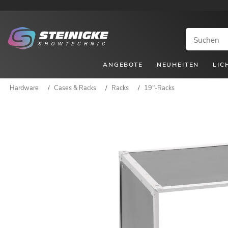
ANGEBOTE
NEUHEITEN
LIC
Hardware
/
Cases & Racks
/
Racks
/
19"-Racks