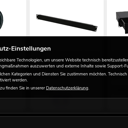
utz-Einstellungen
schwarz groß
OMNITRONIC Frontplatte Z-19U, Stahl,
OMNITRON
chbare Technologien, um unsere Website technisch bereitzustellen,
schwarz 1HE
Schloss 2
Empfehlenswertes Zubehör
Empfehlen
tingmaßnahmen auszuwerten und externe Inhalte sowie Support-Fun
No. 30100150
No. 301009
lchen Kategorien und Diensten Sie zustimmen möchten. Technisch e
Bestand reicht ca. 12 Wo.
Bestand r
iviert werden.
u finden Sie in unserer
Datenschutzerklärung
.
3,90
€
74,90