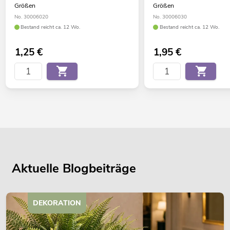
Größen
Größen
No. 30006020
No. 30006030
Bestand reicht ca. 12 Wo.
Bestand reicht ca. 12 Wo.
1,25
€
1,95
€
Aktuelle Blogbeiträge
DEKORATION