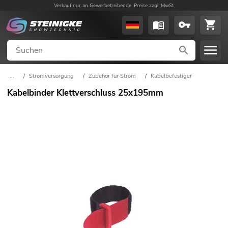
Verkauf nur an Gewerbetreibende. Preise zzgl. MwSt.
...
/
Stromversorgung
/
Zubehör für Strom
/
Kabelbefestiger
Kabelbinder Klettverschluss 25x195mm