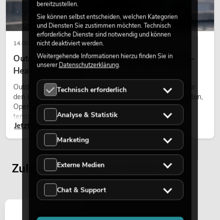
bereitzustellen.
Sie können selbst entscheiden, welchen Kategorien
und Diensten Sie zustimmen möchten. Technisch
erforderliche Dienste sind notwendig und können
nicht deaktiviert werden.
14.05.2026
Weitergehende Informationen hierzu finden Sie in
Outdoor Moving-Heads: Wetterfeste Moving-
unserer
Datenschutzerklärung
.
Heads bei Events
Outdoor Moving-Heads sind bewegliche Scheinwerfer für
Technisch erforderlich
den Einsatz im Freien. Sie werden bei Festivals, Stadtfesten,
Open-Air-Konzerten, Architekturinszenierungen und
Analyse & Statistik
temporären Außeninstallationen eingesetzt.
Jetzt lesen
Marketing
Externe Medien
Zuletzt angesehene Artikel
Chat & Support