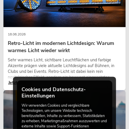
18.06.2026
Retro-Licht im modernen Lichtdesign: Warum
warmes Licht wieder wirkt
Sehr warmes Licht, sichtbare Leuchtflächen und farbige
Akzente prägen viele aktuelle Lichtdesigns auf Bühnen, in
Clubs und bei Events. Retro-Licht ist dabei kein rein
nostalgischer Effekt, sondern ein bewusst eingesetztes
Jetzt lesen
Gestaltungsmittel: Es schafft Atmosphäre, gibt Szenen
Charakter und kann technische LED-Setups emotionaler
Cookies und Datenschutz-
wirken lassen.
Einstellungen
LICHT
Wir verwenden Cookies und vergleichbare
Technologien, um unsere Website technisch
bereitzustellen, Inhalte zu verbessern, Statistikdaten
zu erheben, Marketingmaßnahmen auszuwerten und
externe Inhalte sowie Support-Funktionen