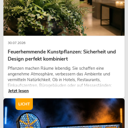
30.07.2026
Feuerhemmende Kunstpflanzen: Sicherheit und
Design perfekt kombiniert
Pflanzen machen Räume lebendig. Sie schaffen eine
angenehme Atmosphäre, verbessern das Ambiente und
vermitteln Natürlichkeit. Ob in Hotels, Restaurants,
Einkaufszentren, Bürogebäuden oder auf Messeständen:
Jetzt lesen
eine hochwertige Begrünung gehört heute längst zum
modernen Raumkonzept.
LICHT