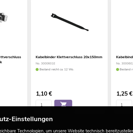
ttverschluss
Kabelbinder Klettverschluss 20x150mm
Kabelbind
ck
No. 3000601E
No. 300060
Bestand reicht ca. 12 Wo.
Bestand r
1,10
€
1,25
€
utz-Einstellungen
chbare Technologien, um unsere Website technisch bereitzustellen,