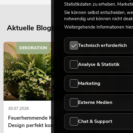
Statistikdaten zu erheben, Marke
Sie können selbst entscheiden, we
notwendig und können nicht deakt
Aktuelle Blogbeiträge
Weitergehende Informationen hierz
Technisch erforderlich
DEKORATION
Analyse & Statistik
Marketing
Externe Medien
30.07.2026
Feuerhemmende Kunstpflanzen: Sicherheit und
Chat & Support
Design perfekt kombiniert