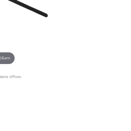
ößern
alerie öffnen