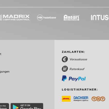
ZAHLARTEN:
t
Vorauskasse
Ratenkauf
ngungen
LOGISTIKPARTNER: