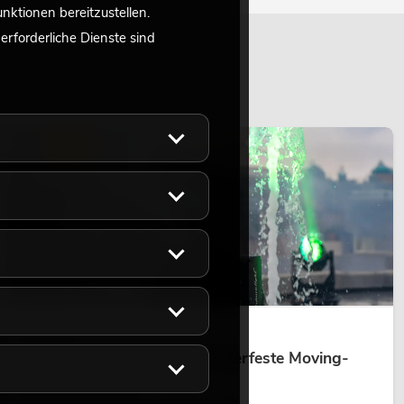
ktionen bereitzustellen.
rforderliche Dienste sind
LICHT
14.05.2026
Outdoor Moving-Heads: Wetterfeste Moving-
Heads bei Events