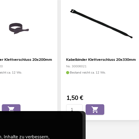
er Klettverschluss 20x200mm
Kabelbinder Klettverschluss 20x330mm
20
No. 30006021
eicht ca. 12 Wo.
Bestand reicht ca. 12 Wo.
1,50
€
 Inhalte zu verbessern,