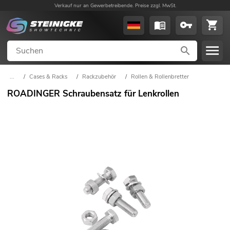
Verkauf nur an Gewerbetreibende. Preise zzgl. MwSt.
...
/
Cases & Racks
/
Rackzubehör
/
Rollen & Rollenbretter
ROADINGER Schraubensatz für Lenkrollen