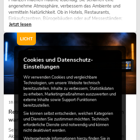
angenehme Atmosphäre, verbessern das Ambiente und
vermitteln Natürlichkeit. Ob in Hotels, Restaurants,
Einkaufszentren, Bürogebäuden oder auf Messeständen:
Jetzt lesen
eine hochwertige Begrünung gehört heute längst zum
modernen Raumkonzept.
LICHT
Cookies und Datenschutz-
Einstellungen
Wir verwenden Cookies und vergleichbare
Technologien, um unsere Website technisch
bereitzustellen, Inhalte zu verbessern, Statistikdaten
zu erheben, Marketingmaßnahmen auszuwerten und
externe Inhalte sowie Support-Funktionen
18.06.2026
bereitzustellen.
Retro-Licht im modernen Lichtdesign: Warum
Sie können selbst entscheiden, welchen Kategorien
warmes Licht wieder wirkt
und Diensten Sie zustimmen möchten. Technisch
erforderliche Dienste sind notwendig und können
Sehr warmes Licht, sichtbare Leuchtflächen und farbige
nicht deaktiviert werden.
Akzente prägen viele aktuelle Lichtdesigns auf Bühnen, in
Weitergehende Informationen hierzu finden Sie in