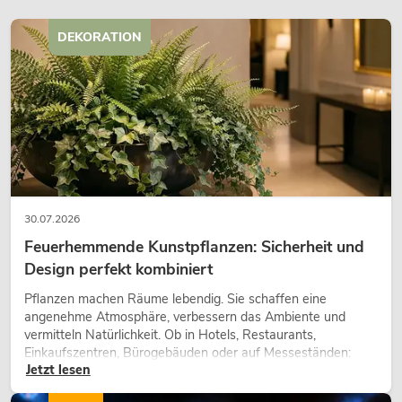
DEKORATION
30.07.2026
Feuerhemmende Kunstpflanzen: Sicherheit und
Design perfekt kombiniert
Pflanzen machen Räume lebendig. Sie schaffen eine
angenehme Atmosphäre, verbessern das Ambiente und
vermitteln Natürlichkeit. Ob in Hotels, Restaurants,
Einkaufszentren, Bürogebäuden oder auf Messeständen:
Jetzt lesen
eine hochwertige Begrünung gehört heute längst zum
modernen Raumkonzept.