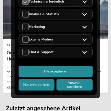
Technisch erforderlich
Analyse & Statistik
Marketing
Externe Medien
14.05.2026
Chat & Support
Outdoor Moving-Heads: Wetterfeste Moving-
Heads bei Events
Outdoor Moving-Heads sind bewegliche Scheinwerfer für
Alle akzeptieren
den Einsatz im Freien. Sie werden bei Festivals, Stadtfesten,
Open-Air-Konzerten, Architekturinszenierungen und
temporären Außeninstallationen eingesetzt.
Auswahl
Nur erforderliche
speichern
Jetzt lesen
Zuletzt angesehene Artikel