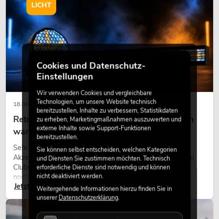
LICHT
Cookies und Datenschutz-
Einstellungen
Wir verwenden Cookies und vergleichbare
Technologien, um unsere Website technisch
18.06.2026
bereitzustellen, Inhalte zu verbessern, Statistikdaten
Retro-Licht im modernen Lichtdesign: Warum
zu erheben, Marketingmaßnahmen auszuwerten und
externe Inhalte sowie Support-Funktionen
warmes Licht wieder wirkt
bereitzustellen.
Sehr warmes Licht, sichtbare Leuchtflächen und farbige
Sie können selbst entscheiden, welchen Kategorien
Akzente prägen viele aktuelle Lichtdesigns auf Bühnen, in
und Diensten Sie zustimmen möchten. Technisch
Clubs und bei Events. Retro-Licht ist dabei kein rein
erforderliche Dienste sind notwendig und können
nicht deaktiviert werden.
nostalgischer Effekt, sondern ein bewusst eingesetztes
Jetzt lesen
Gestaltungsmittel: Es schafft Atmosphäre, gibt Szenen
Weitergehende Informationen hierzu finden Sie in
Charakter und kann technische LED-Setups emotionaler
unserer
Datenschutzerklärung
.
wirken lassen.
LICHT