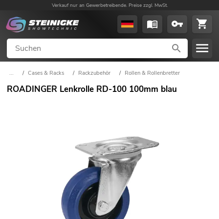
Verkauf nur an Gewerbetreibende. Preise zzgl. MwSt.
...
/
Cases & Racks
/
Rackzubehör
/
Rollen & Rollenbretter
ROADINGER Lenkrolle RD-100 100mm blau