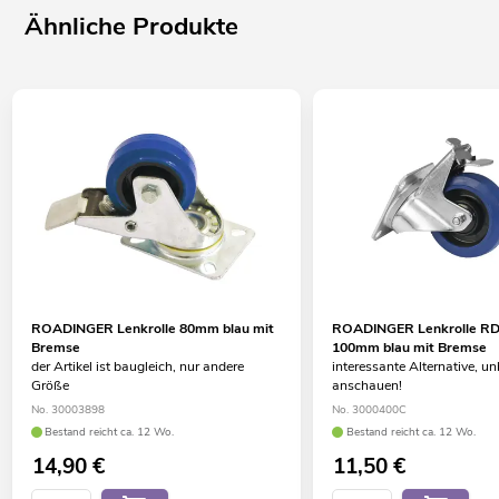
Ähnliche Produkte
ROADINGER Lenkrolle 80mm blau mit
ROADINGER Lenkrolle R
Bremse
100mm blau mit Bremse
der Artikel ist baugleich, nur andere
interessante Alternative, u
Größe
anschauen!
No. 30003898
No. 3000400C
Bestand reicht ca. 12 Wo.
Bestand reicht ca. 12 Wo.
14,90
€
11,50
€