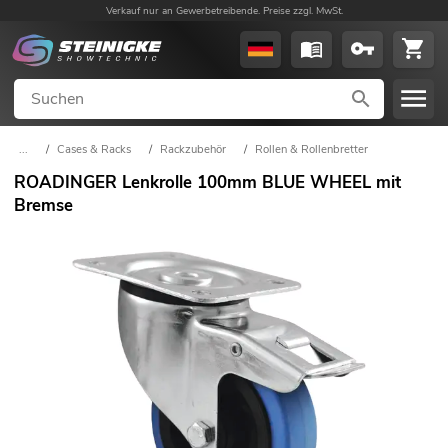
Verkauf nur an Gewerbetreibende. Preise zzgl. MwSt.
...
/
Cases & Racks
/
Rackzubehör
/
Rollen & Rollenbretter
ROADINGER Lenkrolle 100mm BLUE WHEEL mit
Bremse