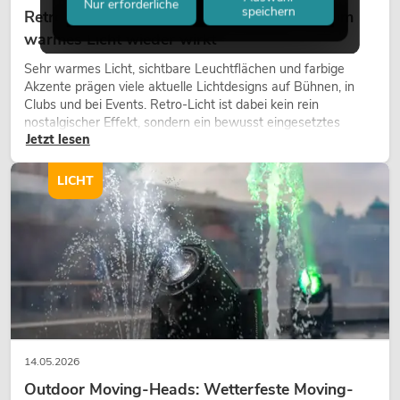
Nur erforderliche
speichern
Retro-Licht im modernen Lichtdesign: Warum
warmes Licht wieder wirkt
Sehr warmes Licht, sichtbare Leuchtflächen und farbige
Akzente prägen viele aktuelle Lichtdesigns auf Bühnen, in
Clubs und bei Events. Retro-Licht ist dabei kein rein
nostalgischer Effekt, sondern ein bewusst eingesetztes
Jetzt lesen
Gestaltungsmittel: Es schafft Atmosphäre, gibt Szenen
Charakter und kann technische LED-Setups emotionaler
wirken lassen.
LICHT
14.05.2026
Outdoor Moving-Heads: Wetterfeste Moving-