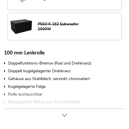
PSSO K-182 Subwoofer
2000W
100 mm Lenkrolle
Doppelfunktions-Bremse (Rad und Drehkranz)
Doppelt kugelgelagerter Drehkranz
Gehäuse aus Stahlblech, verzinkt-chromatiert
Kugelgelagerte Felge
Rolle austauschbar
Belastbarkeit: 450 kg pro Satz (4 Rollen)
Made in Germany
Weiterführende Informationen zu diesem Produkt finden Sie
unter "Downloads" im Datenblatt