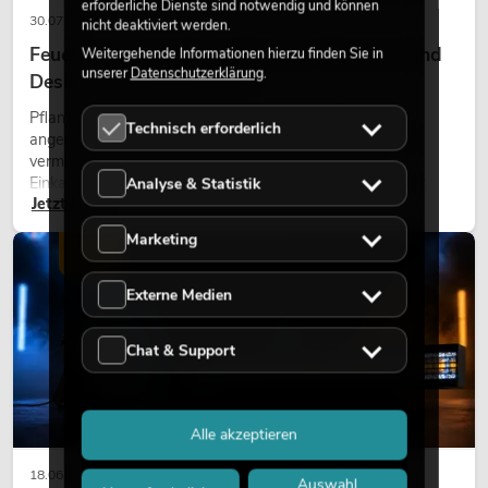
erforderliche Dienste sind notwendig und können
30.07.2026
nicht deaktiviert werden.
Feuerhemmende Kunstpflanzen: Sicherheit und
Weitergehende Informationen hierzu finden Sie in
unserer
Datenschutzerklärung
.
Design perfekt kombiniert
Pflanzen machen Räume lebendig. Sie schaffen eine
Technisch erforderlich
angenehme Atmosphäre, verbessern das Ambiente und
vermitteln Natürlichkeit. Ob in Hotels, Restaurants,
Einkaufszentren, Bürogebäuden oder auf Messeständen:
Analyse & Statistik
Jetzt lesen
eine hochwertige Begrünung gehört heute längst zum
modernen Raumkonzept.
Marketing
LICHT
Externe Medien
Chat & Support
Alle akzeptieren
18.06.2026
Auswahl