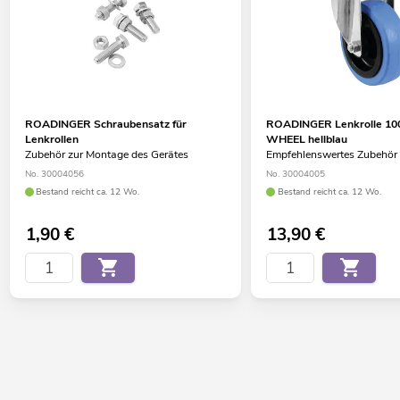
ROADINGER Schraubensatz für
ROADINGER Lenkrolle 1
Lenkrollen
WHEEL hellblau
Zubehör zur Montage des Gerätes
Empfehlenswertes Zubehör
No. 30004056
No. 30004005
Bestand reicht ca. 12 Wo.
Bestand reicht ca. 12 Wo.
1,90
€
13,90
€