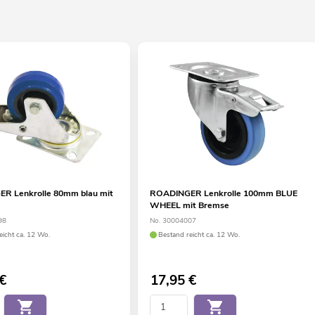
R Lenkrolle 80mm blau mit
ROADINGER Lenkrolle 100mm BLUE
WHEEL mit Bremse
98
No. 30004007
eicht ca. 12 Wo.
Bestand reicht ca. 12 Wo.
€
17,95
€