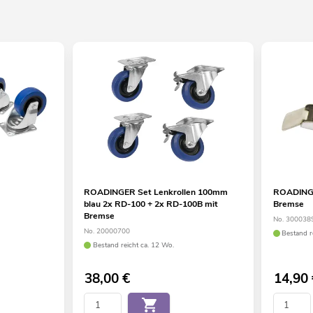
ROADINGER Set Lenkrollen 100mm
ROADINGE
blau 2x RD-100 + 2x RD-100B mit
Bremse
Bremse
No. 300038
No. 20000700
Bestand r
Bestand reicht ca. 12 Wo.
38,00
€
14,90