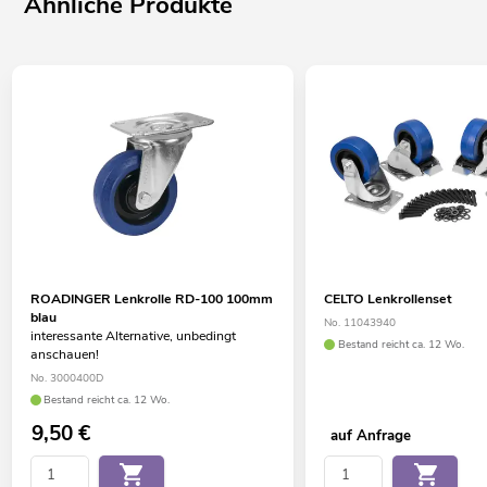
Ähnliche Produkte
ROADINGER Lenkrolle RD-100 100mm
CELTO Lenkrollenset
blau
No. 11043940
interessante Alternative, unbedingt
Bestand reicht ca. 12 Wo.
anschauen!
No. 3000400D
Bestand reicht ca. 12 Wo.
9,50
€
auf Anfrage