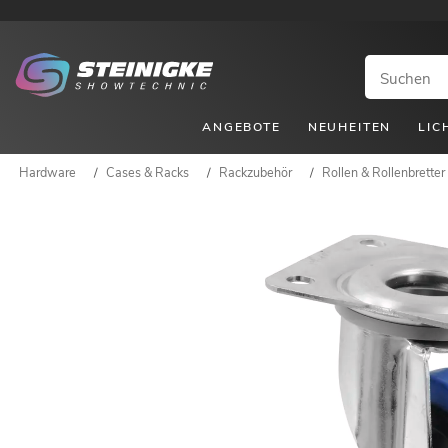
ANGEBOTE
NEUHEITEN
LIC
Hardware
/
Cases & Racks
/
Rackzubehör
/
Rollen & Rollenbretter