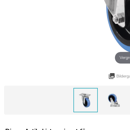
Vergr
Bilderg