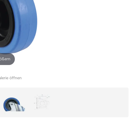
ößern
alerie öffnen