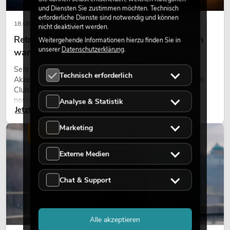
und Diensten Sie zustimmen möchten. Technisch
erforderliche Dienste sind notwendig und können
18.06.2026
nicht deaktiviert werden.
Retro-Licht im modernen Lichtdesign: Warum
Weitergehende Informationen hierzu finden Sie in
unserer
Datenschutzerklärung
.
warmes Licht wieder wirkt
Sehr warmes Licht, sichtbare Leuchtflächen und farbige
Technisch erforderlich
Akzente prägen viele aktuelle Lichtdesigns auf Bühnen, in
Clubs und bei Events. Retro-Licht ist dabei kein rein
nostalgischer Effekt, sondern ein bewusst eingesetztes
Analyse & Statistik
Jetzt lesen
Gestaltungsmittel: Es schafft Atmosphäre, gibt Szenen
Charakter und kann technische LED-Setups emotionaler
Marketing
wirken lassen.
LICHT
Externe Medien
Chat & Support
Alle akzeptieren