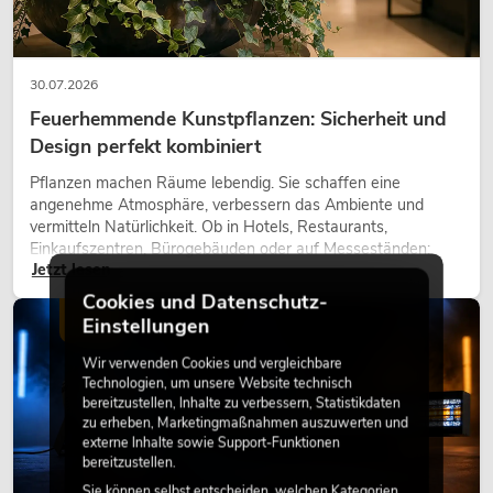
30.07.2026
Feuerhemmende Kunstpflanzen: Sicherheit und
Design perfekt kombiniert
Pflanzen machen Räume lebendig. Sie schaffen eine
angenehme Atmosphäre, verbessern das Ambiente und
vermitteln Natürlichkeit. Ob in Hotels, Restaurants,
Einkaufszentren, Bürogebäuden oder auf Messeständen:
Jetzt lesen
eine hochwertige Begrünung gehört heute längst zum
modernen Raumkonzept.
Cookies und Datenschutz-
LICHT
Einstellungen
Wir verwenden Cookies und vergleichbare
Technologien, um unsere Website technisch
bereitzustellen, Inhalte zu verbessern, Statistikdaten
zu erheben, Marketingmaßnahmen auszuwerten und
externe Inhalte sowie Support-Funktionen
bereitzustellen.
Sie können selbst entscheiden, welchen Kategorien