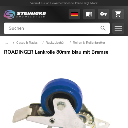
Verkauf nur an Gewerbetreibende. Preise zzgl. MwSt.
...
/
Cases & Racks
/
Rackzubehör
/
Rollen & Rollenbretter
ROADINGER Lenkrolle 80mm blau mit Bremse