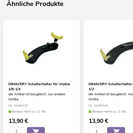
Ähnliche Produkte
DIMAVERY Schulterhalter für Violine
DIMAVERY Schulterhalter f
1/8-1/4
1/2
der Artikel ist baugleich, nur andere
der Artikel ist baugleich, nu
Größe
Größe
No. 26460025
No. 26460030
Bestand reicht ca. 12 Wo.
Bestand reicht ca. 12 Wo.
13,90
€
13,90
€