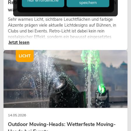
Nur erforderliche
Retro-Licht im modernen Lichtdesign: Warum
speichern
warmes Licht wieder wirkt
Sehr warmes Licht, sichtbare Leuchtflächen und farbige
Akzente prägen viele aktuelle Lichtdesigns auf Bühnen, in
Clubs und bei Events. Retro-Licht ist dabei kein rein
nostalgischer Effekt, sondern ein bewusst eingesetztes
Jetzt lesen
Gestaltungsmittel: Es schafft Atmosphäre, gibt Szenen
Charakter und kann technische LED-Setups emotionaler
wirken lassen.
LICHT
14.05.2026
Outdoor Moving-Heads: Wetterfeste Moving-