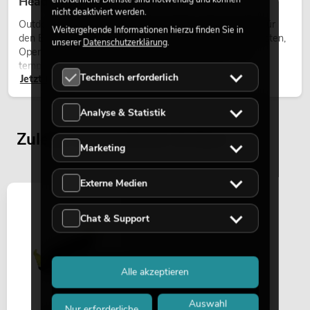
Heads bei Events
nicht deaktiviert werden.
Outdoor Moving-Heads sind bewegliche Scheinwerfer für
Weitergehende Informationen hierzu finden Sie in
den Einsatz im Freien. Sie werden bei Festivals, Stadtfesten,
unserer
Datenschutzerklärung
.
Open-Air-Konzerten, Architekturinszenierungen und
temporären Außeninstallationen eingesetzt.
Technisch erforderlich
Jetzt lesen
Analyse & Statistik
Zuletzt angesehene Artikel
Marketing
Externe Medien
Chat & Support
Alle akzeptieren
Auswahl
Nur erforderliche