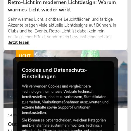
Retro-Licht im modernen Lichtdesign: Warum
warmes Licht wieder wirkt
Sehr warmes Licht, sichtbare Leuchtflächen und farbige
Akzente prägen viele aktuelle Lichtdesigns auf Bühnen, in
Clubs und bei Events. Retro-Licht ist dabei kein rein
nostalgischer Effekt, sondern ein bewusst eingesetztes
Jetzt lesen
Gestaltungsmittel: Es schafft Atmosphäre, gibt Szenen
Charakter und kann technische LED-Setups emotionaler
wirken lassen.
LICHT
Cookies und Datenschutz-
Einstellungen
Wir verwenden Cookies und vergleichbare
Technologien, um unsere Website technisch
bereitzustellen, Inhalte zu verbessern, Statistikdaten
zu erheben, Marketingmaßnahmen auszuwerten und
externe Inhalte sowie Support-Funktionen
bereitzustellen.
14.05.2026
Sie können selbst entscheiden, welchen Kategorien
Outdoor Moving-Heads: Wetterfeste Moving-
und Diensten Sie zustimmen möchten. Technisch
erforderliche Dienste sind notwendig und können