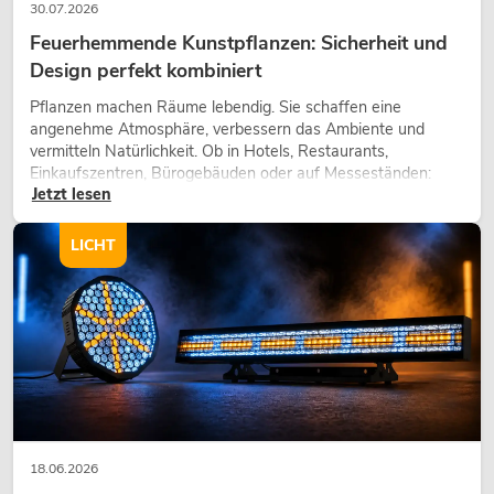
30.07.2026
Feuerhemmende Kunstpflanzen: Sicherheit und
Design perfekt kombiniert
Pflanzen machen Räume lebendig. Sie schaffen eine
angenehme Atmosphäre, verbessern das Ambiente und
vermitteln Natürlichkeit. Ob in Hotels, Restaurants,
Einkaufszentren, Bürogebäuden oder auf Messeständen:
Jetzt lesen
eine hochwertige Begrünung gehört heute längst zum
modernen Raumkonzept.
LICHT
18.06.2026