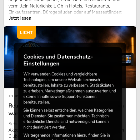
vermitteln Natürlichkeit. Ob in Hotels, Restaurants,
Einkaufszentren, Bürogebäuden oder auf Messeständen:
Jetzt lesen
eine hochwertige Begrünung gehört heute längst zum
modernen Raumkonzept.
LICHT
Cookies und Datenschutz-
Einstellungen
Wir verwenden Cookies und vergleichbare
Technologien, um unsere Website technisch
bereitzustellen, Inhalte zu verbessern, Statistikdaten
zu erheben, Marketingmaßnahmen auszuwerten und
18.06.2026
externe Inhalte sowie Support-Funktionen
bereitzustellen.
Retro-Licht im modernen Lichtdesign: Warum
Sie können selbst entscheiden, welchen Kategorien
warmes Licht wieder wirkt
und Diensten Sie zustimmen möchten. Technisch
erforderliche Dienste sind notwendig und können
Sehr warmes Licht, sichtbare Leuchtflächen und farbige
nicht deaktiviert werden.
Akzente prägen viele aktuelle Lichtdesigns auf Bühnen, in
Weitergehende Informationen hierzu finden Sie in
Clubs und bei Events. Retro-Licht ist dabei kein rein