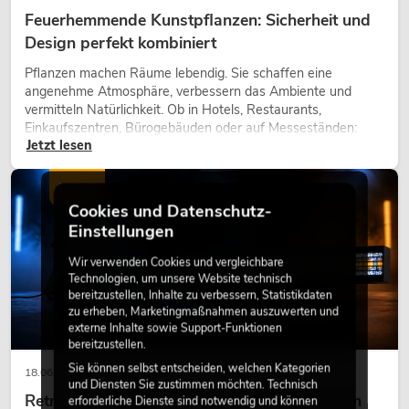
Feuerhemmende Kunstpflanzen: Sicherheit und
Design perfekt kombiniert
Pflanzen machen Räume lebendig. Sie schaffen eine
angenehme Atmosphäre, verbessern das Ambiente und
vermitteln Natürlichkeit. Ob in Hotels, Restaurants,
Einkaufszentren, Bürogebäuden oder auf Messeständen:
Jetzt lesen
eine hochwertige Begrünung gehört heute längst zum
modernen Raumkonzept.
LICHT
Cookies und Datenschutz-
Einstellungen
Wir verwenden Cookies und vergleichbare
Technologien, um unsere Website technisch
bereitzustellen, Inhalte zu verbessern, Statistikdaten
zu erheben, Marketingmaßnahmen auszuwerten und
externe Inhalte sowie Support-Funktionen
bereitzustellen.
Sie können selbst entscheiden, welchen Kategorien
18.06.2026
und Diensten Sie zustimmen möchten. Technisch
Retro-Licht im modernen Lichtdesign: Warum
erforderliche Dienste sind notwendig und können