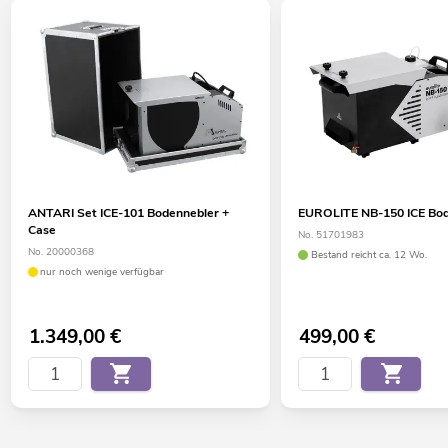
ANTARI Set ICE-101 Bodennebler +
EUROLITE NB-150 ICE Bo
Case
No. 51701983
No. 20000368
Bestand reicht ca. 12 Wo.
nur noch wenige verfügbar
1.349,00
€
499,00
€