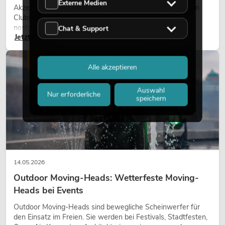
Externe Medien
Akzente prägen viele aktuelle Lichtdesigns auf Bühnen, in
Clubs und bei Events. Retro-Licht ist dabei kein rein
nostalgischer Effekt, sondern ein bewusst eingesetztes
Chat & Support
Jetzt lesen
Gestaltungsmittel: Es schafft Atmosphäre, gibt Szenen
Charakter und kann technische LED-Setups emotionaler
wirken lassen.
LICHT
Alle akzeptieren
Auswahl
Nur erforderliche
speichern
14.05.2026
Outdoor Moving-Heads: Wetterfeste Moving-
Heads bei Events
Outdoor Moving-Heads sind bewegliche Scheinwerfer für
den Einsatz im Freien. Sie werden bei Festivals, Stadtfesten,