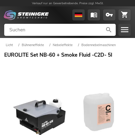
Verkauf nur an Gewerbetreibende. Preise zzgl. MwSt.
Licht
/
Bühneneffekte
/
Nebeleffekte
/
Bodennebelmaschinen
EUROLITE Set NB-60 + Smoke Fluid -C2D- 5l