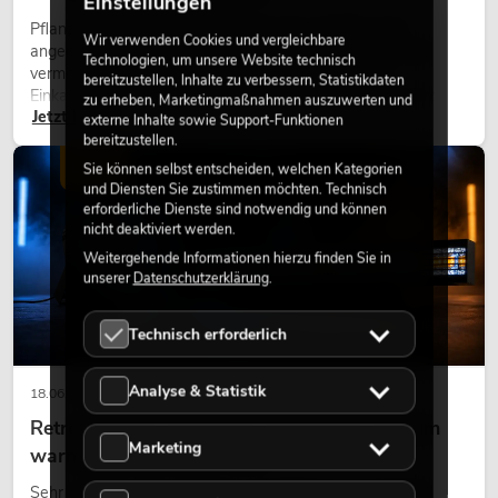
Einstellungen
Pflanzen machen Räume lebendig. Sie schaffen eine
Wir verwenden Cookies und vergleichbare
angenehme Atmosphäre, verbessern das Ambiente und
Technologien, um unsere Website technisch
vermitteln Natürlichkeit. Ob in Hotels, Restaurants,
bereitzustellen, Inhalte zu verbessern, Statistikdaten
Einkaufszentren, Bürogebäuden oder auf Messeständen:
zu erheben, Marketingmaßnahmen auszuwerten und
Jetzt lesen
eine hochwertige Begrünung gehört heute längst zum
externe Inhalte sowie Support-Funktionen
modernen Raumkonzept.
bereitzustellen.
LICHT
Sie können selbst entscheiden, welchen Kategorien
und Diensten Sie zustimmen möchten. Technisch
erforderliche Dienste sind notwendig und können
nicht deaktiviert werden.
Weitergehende Informationen hierzu finden Sie in
unserer
Datenschutzerklärung
.
Technisch erforderlich
Analyse & Statistik
18.06.2026
Retro-Licht im modernen Lichtdesign: Warum
Marketing
warmes Licht wieder wirkt
Sehr warmes Licht, sichtbare Leuchtflächen und farbige