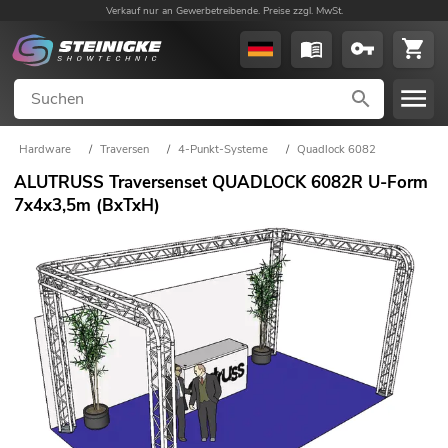
Verkauf nur an Gewerbetreibende. Preise zzgl. MwSt.
Hardware
/
Traversen
/
4-Punkt-Systeme
/
Quadlock 6082
ALUTRUSS Traversenset QUADLOCK 6082R U-Form
7x4x3,5m (BxTxH)