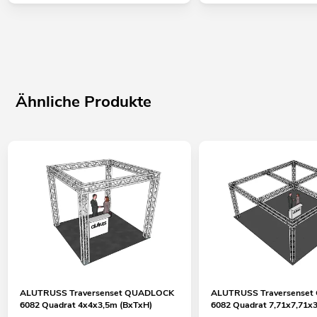
Zubehör für das robuste Traversensystem mit QUICK-LOCK
Für Benutzung mit TRI/QUAD System
Gurtrohr: 50 mm
Made in Europe
Ähnliche Produkte
ALUTRUSS QUADLOCK Endplatte QQG-Konus Male M-10
Bodenplatte für den mobilen Einsatz (Verbinder 6082
inklusive)
Einfache Montage
Der Artikel wird vormontiert ausgeliefert
Gurtrohr: 50 mm
Made in Europe
Einsatzmöglichkeit: Stehend
ALUTRUSS Traversenset QUADLOCK
ALUTRUSS Traversense
Halbkonus
6082 Quadrat 4x4x3,5m (BxTxH)
6082 Quadrat 7,71x7,71x