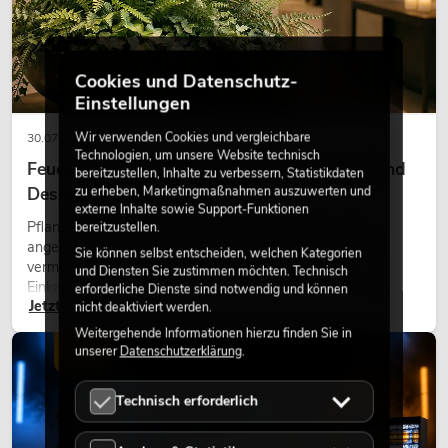
Cookies und Datenschutz-
Einstellungen
Wir verwenden Cookies und vergleichbare
30.07.2026
Technologien, um unsere Website technisch
Feuerhemmende Kunstpflanzen: Sicherheit und
bereitzustellen, Inhalte zu verbessern, Statistikdaten
zu erheben, Marketingmaßnahmen auszuwerten und
Design perfekt kombiniert
externe Inhalte sowie Support-Funktionen
Pflanzen machen Räume lebendig. Sie schaffen eine
bereitzustellen.
angenehme Atmosphäre, verbessern das Ambiente und
Sie können selbst entscheiden, welchen Kategorien
vermitteln Natürlichkeit. Ob in Hotels, Restaurants,
und Diensten Sie zustimmen möchten. Technisch
Einkaufszentren, Bürogebäuden oder auf Messeständen:
erforderliche Dienste sind notwendig und können
Jetzt lesen
eine hochwertige Begrünung gehört heute längst zum
nicht deaktiviert werden.
modernen Raumkonzept.
Weitergehende Informationen hierzu finden Sie in
unserer
Datenschutzerklärung
.
LICHT
Technisch erforderlich