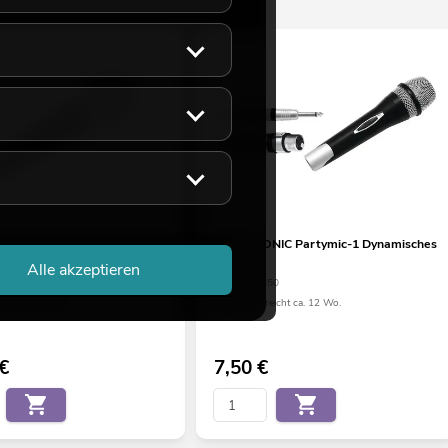
IC M-60 Dynamisches
OMNITRONIC Partymic-1 Dynamisches
Mikrofon
Alle akzeptieren
45
No. 13000450
eicht ca. 12 Wo.
Bestand reicht ca. 12 Wo.
€
7,50
€