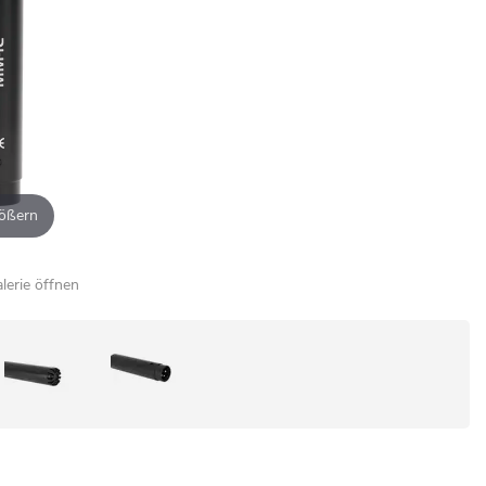
ößern
alerie öffnen