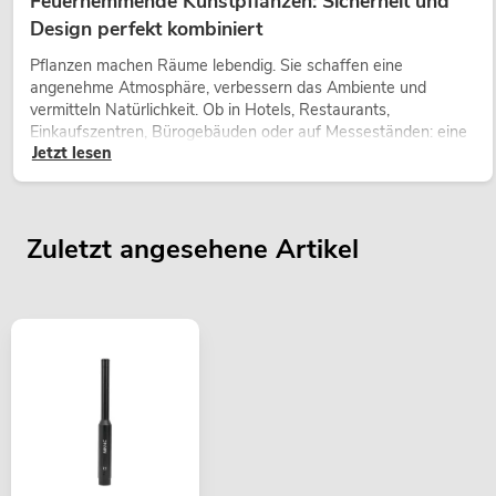
Feuerhemmende Kunstpflanzen: Sicherheit und
Design perfekt kombiniert
Pflanzen machen Räume lebendig. Sie schaffen eine
angenehme Atmosphäre, verbessern das Ambiente und
vermitteln Natürlichkeit. Ob in Hotels, Restaurants,
Einkaufszentren, Bürogebäuden oder auf Messeständen: eine
Jetzt lesen
hochwertige Begrünung gehört heute längst zum modernen
Raumkonzept.
Zuletzt angesehene Artikel