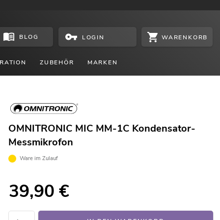
BLOG
WARENKORB
LOGIN
RATION
ZUBEHÖR
MARKEN
OMNITRONIC MIC MM-1C Kondensator-
Messmikrofon
Ware im Zulauf
39,90
€