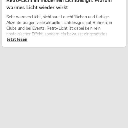
Retro-Licht im modernen Lichtdesign: Warum
warmes Licht wieder wirkt
Sehr warmes Licht, sichtbare Leuchtflächen und farbige
Akzente prägen viele aktuelle Lichtdesigns auf Bühnen, in
Clubs und bei Events. Retro-Licht ist dabei kein rein
nostalgischer Effekt, sondern ein bewusst eingesetztes
Jetzt lesen
Gestaltungsmittel: Es schafft Atmosphäre, gibt Szenen
Charakter und kann technische LED-Setups emotionaler
wirken lassen.