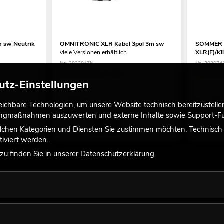
m sw Neutrik
OMNITRONIC XLR Kabel 3pol 3m sw
SOMMER C
viele Versionen erhältlich
XLR(F)/Kl
No. 3022047N
No. 303074
Bestand reicht ca. 12 Wo.
Ware im Z
utz-Einstellungen
6,90
€
21,90
chbare Technologien, um unsere Website technisch bereitzustellen,
tingmaßnahmen auszuwerten und externe Inhalte sowie Support-Fun
lchen Kategorien und Diensten Sie zustimmen möchten. Technisch e
iviert werden.
u finden Sie in unserer
Datenschutzerklärung
.