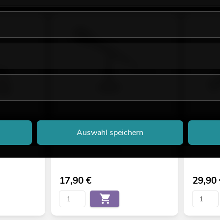
en
OMNITRONIC M-22 USB Dynamisches
OMNITRON
Mikrofon
Mikrofon
Auswahl speichern
No. 13000419
No. 130004
Bestand reicht ca. 12 Wo.
Bestand r
17,90
€
29,90