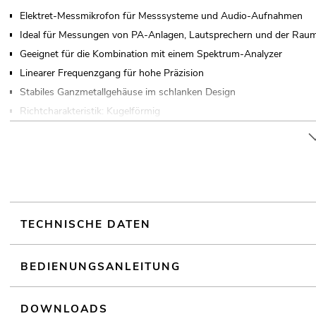
Elektret-Messmikrofon für Messsysteme und Audio-Aufnahmen
Ideal für Messungen von PA-Anlagen, Lautsprechern und der Raum
Geeignet für die Kombination mit einem Spektrum-Analyzer
Linearer Frequenzgang für hohe Präzision
Stabiles Ganzmetallgehäuse im schlanken Design
Richtcharakteristik: Kugelförmig
Für Anwendungsgebiete wie zum Beispiel: Homerecording und Stu
TECHNISCHE DATEN
BEDIENUNGSANLEITUNG
DOWNLOADS