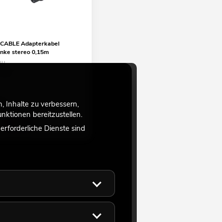
ABLE Adapterkabel
inke stereo 0,15m
1U
ulauf
€
 Inhalte zu verbessern,
ktionen bereitzustellen.
rforderliche Dienste sind