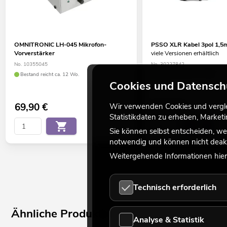
OMNITRONIC LH-045 Mikrofon-
PSSO XLR Kabel 3pol 1,5
Vorverstärker
viele Versionen erhältlich
No. 10355045
No. 30227842
Bestand reicht ca. 12 Wo.
Bestand reicht ca. 12 Wo.
Cookies und Datensch
69,90
€
22,50
€
Wir verwenden Cookies und verglei
Statistikdaten zu erheben, Marke
Sie können selbst entscheiden, we
notwendig und können nicht deakt
Weitergehende Informationen hierz
Technisch erforderlich
Ähnliche Produkte
Analyse & Statistik