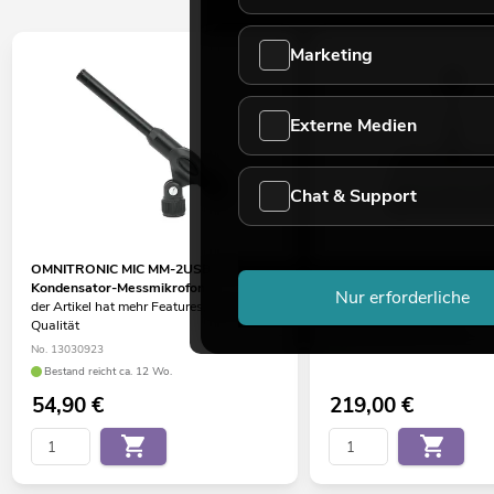
Marketing
Externe Medien
Chat & Support
OMNITRONIC MIC MM-2USB USB-
INTUSONIC HPA41 4-Zon
Kondensator-Messmikrofon
Sprechstelle
Nur erforderliche
der Artikel hat mehr Features, gleiche
No. 12604192
Qualität
Bestand reicht ca. 12 Wo.
No. 13030923
Bestand reicht ca. 12 Wo.
54,90
€
219,00
€