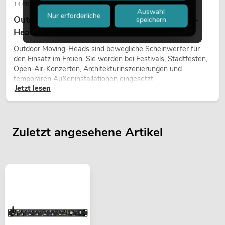
14.05.2026
Auswahl
Nur erforderliche
Outdoor Moving-Heads: Wetterfeste Moving-
speichern
Heads bei Events
Outdoor Moving-Heads sind bewegliche Scheinwerfer für
den Einsatz im Freien. Sie werden bei Festivals, Stadtfesten,
Open-Air-Konzerten, Architekturinszenierungen und
temporären Außeninstallationen eingesetzt.
Jetzt lesen
Zuletzt angesehene Artikel