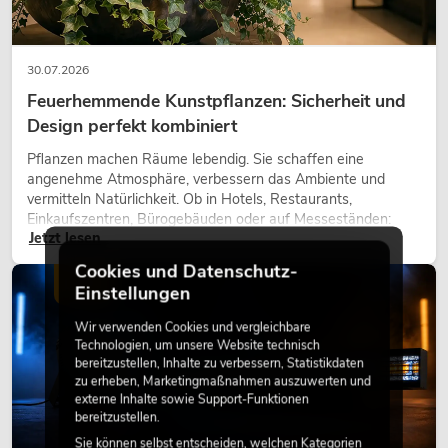
30.07.2026
Feuerhemmende Kunstpflanzen: Sicherheit und
Design perfekt kombiniert
Pflanzen machen Räume lebendig. Sie schaffen eine
angenehme Atmosphäre, verbessern das Ambiente und
vermitteln Natürlichkeit. Ob in Hotels, Restaurants,
Einkaufszentren, Bürogebäuden oder auf Messeständen:
Jetzt lesen
eine hochwertige Begrünung gehört heute längst zum
modernen Raumkonzept.
Cookies und Datenschutz-
LICHT
Einstellungen
Wir verwenden Cookies und vergleichbare
Technologien, um unsere Website technisch
bereitzustellen, Inhalte zu verbessern, Statistikdaten
zu erheben, Marketingmaßnahmen auszuwerten und
externe Inhalte sowie Support-Funktionen
bereitzustellen.
Sie können selbst entscheiden, welchen Kategorien