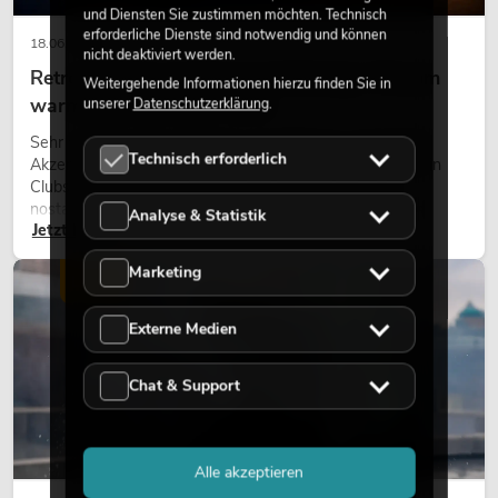
und Diensten Sie zustimmen möchten. Technisch
erforderliche Dienste sind notwendig und können
18.06.2026
nicht deaktiviert werden.
Retro-Licht im modernen Lichtdesign: Warum
Weitergehende Informationen hierzu finden Sie in
warmes Licht wieder wirkt
unserer
Datenschutzerklärung
.
Sehr warmes Licht, sichtbare Leuchtflächen und farbige
Technisch erforderlich
Akzente prägen viele aktuelle Lichtdesigns auf Bühnen, in
Clubs und bei Events. Retro-Licht ist dabei kein rein
nostalgischer Effekt, sondern ein bewusst eingesetztes
Analyse & Statistik
Jetzt lesen
Gestaltungsmittel: Es schafft Atmosphäre, gibt Szenen
Charakter und kann technische LED-Setups emotionaler
Marketing
wirken lassen.
LICHT
Externe Medien
Chat & Support
Alle akzeptieren