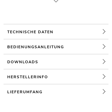
Ansteuerbar über LINKOUSTIC 4.2 Wireless Audio Link
(19") 48,3 cm Rackeinbau
Weiterführende Informationen zu diesem Produkt finden Sie
unter "Downloads" im Datenblatt
TECHNISCHE DATEN
BEDIENUNGSANLEITUNG
DOWNLOADS
HERSTELLERINFO
LIEFERUMFANG