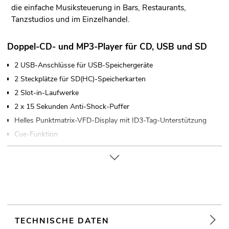
die einfache Musiksteuerung in Bars, Restaurants,
Tanzstudios und im Einzelhandel.
Doppel-CD- und MP3-Player für CD, USB und SD
2 USB-Anschlüsse für USB-Speichergeräte
2 Steckplätze für SD(HC)-Speicherkarten
2 Slot-in-Laufwerke
2 x 15 Sekunden Anti-Shock-Puffer
Helles Punktmatrix-VFD-Display mit ID3-Tag-Unterstützung
Cue-Funktion
Einzel- oder Gesamttitelwiedergabe
Ordnernavigation
Wiederholfunktion
Bargraph-Anzeige
Große hinterleuchtete Play/Pause- und Cue-Tasten
Search-Tasten für schnellen Vor- und Rücklauf
TECHNISCHE DATEN