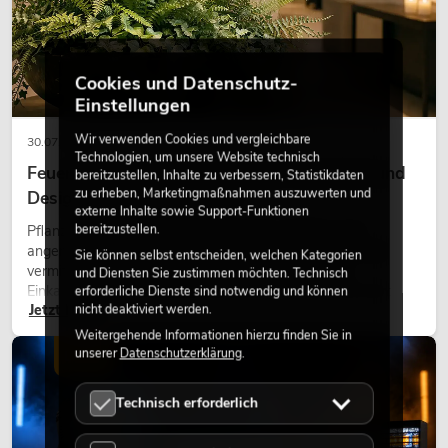
Cookies und Datenschutz-
Einstellungen
Wir verwenden Cookies und vergleichbare
30.07.2026
Technologien, um unsere Website technisch
Feuerhemmende Kunstpflanzen: Sicherheit und
bereitzustellen, Inhalte zu verbessern, Statistikdaten
zu erheben, Marketingmaßnahmen auszuwerten und
Design perfekt kombiniert
externe Inhalte sowie Support-Funktionen
bereitzustellen.
Pflanzen machen Räume lebendig. Sie schaffen eine
angenehme Atmosphäre, verbessern das Ambiente und
Sie können selbst entscheiden, welchen Kategorien
vermitteln Natürlichkeit. Ob in Hotels, Restaurants,
und Diensten Sie zustimmen möchten. Technisch
Einkaufszentren, Bürogebäuden oder auf Messeständen:
erforderliche Dienste sind notwendig und können
Jetzt lesen
nicht deaktiviert werden.
eine hochwertige Begrünung gehört heute längst zum
modernen Raumkonzept.
Weitergehende Informationen hierzu finden Sie in
unserer
Datenschutzerklärung
.
LICHT
Technisch erforderlich