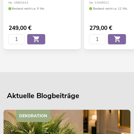
No. 10602414
No. 11045011
Bestand reicht ca. 9 Wo.
Bestand reicht ca. 12 Wo.
249,00
€
279,00
€
Aktuelle Blogbeiträge
DEKORATION