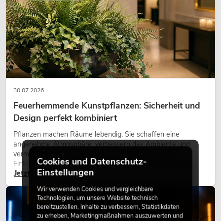
30.07.2026
Feuerhemmende Kunstpflanzen: Sicherheit und
Design perfekt kombiniert
Pflanzen machen Räume lebendig. Sie schaffen eine
angenehme Atmosphäre, verbessern das Ambiente und
vermitteln Natürlichkeit. Ob in Hotels, Restaurants,
Cookies und Datenschutz-
Einkaufszentren, Bürogebäuden oder auf Messeständen:
Einstellungen
Jetzt lesen
eine hochwertige Begrünung gehört heute längst zum
modernen Raumkonzept.
Wir verwenden Cookies und vergleichbare
LICHT
Technologien, um unsere Website technisch
bereitzustellen, Inhalte zu verbessern, Statistikdaten
zu erheben, Marketingmaßnahmen auszuwerten und