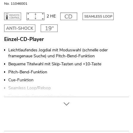
No. 11046001
2 HE
Einzel-CD-Player
Leichtlaufendes Jogdial mit Moduswahl (schnelle oder
framegenaue Suche) und Pitch-Bend-Funktion
Bequeme Titelwahl mit Skip-Tasten und +10-Taste
Pitch-Bend-Funktion
Cue-Funktion
Seamless Loop/Reloop
Einzel- oder Gesamttitelwiedergabe
Wiederholfunktion
Titelprogrammierung
Bargraph-Anzeige
Anzeige der Geschwindigkeitsänderung in %