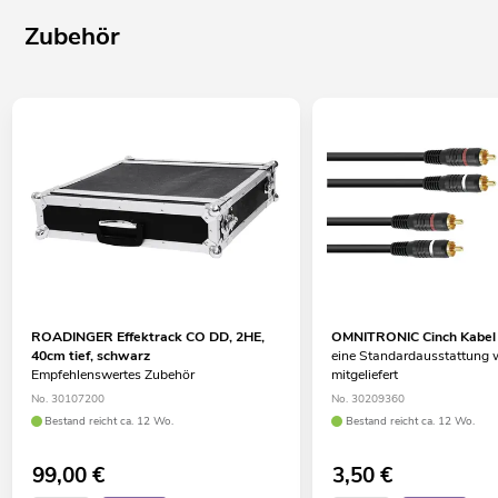
Zubehör
ROADINGER Effektrack CO DD, 2HE,
OMNITRONIC Cinch Kabel
40cm tief, schwarz
eine Standardausstattung w
Empfehlenswertes Zubehör
mitgeliefert
No. 30107200
No. 30209360
Bestand reicht ca. 12 Wo.
Bestand reicht ca. 12 Wo.
99,00
€
3,50
€