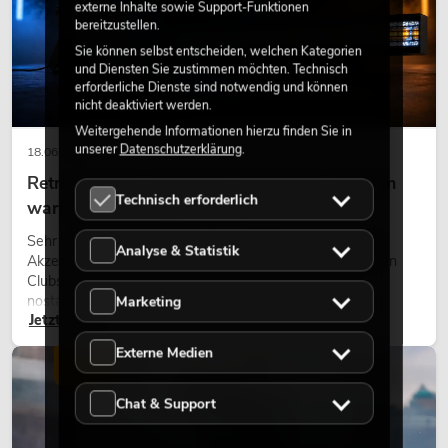
externe Inhalte sowie Support-Funktionen
bereitzustellen.
Sie können selbst entscheiden, welchen Kategorien
und Diensten Sie zustimmen möchten. Technisch
erforderliche Dienste sind notwendig und können
nicht deaktiviert werden.
Weitergehende Informationen hierzu finden Sie in
unserer
Datenschutzerklärung
.
18.06.2026
Retro-Licht im modernen Lichtdesign: Warum
Technisch erforderlich
warmes Licht wieder wirkt
Sehr warmes Licht, sichtbare Leuchtflächen und farbige
Analyse & Statistik
Akzente prägen viele aktuelle Lichtdesigns auf Bühnen, in
Clubs und bei Events. Retro-Licht ist dabei kein rein
nostalgischer Effekt, sondern ein bewusst eingesetztes
Marketing
Jetzt lesen
Gestaltungsmittel: Es schafft Atmosphäre, gibt Szenen
Charakter und kann technische LED-Setups emotionaler
Externe Medien
wirken lassen.
LICHT
Chat & Support