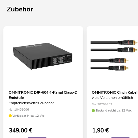
Zubehör
OMNITRONIC DJP-604 4-Kanal Class-D
OMNITRONIC Cinch Kabel
Endstufe
viele Versionen erhältlich
Empfehlenswertes Zubehör
No. 30209352
No. 10451606
Bestand reicht ca. 12 Wo.
Verfügbar in ca. 12 Wo.
349,00
€
1,90
€