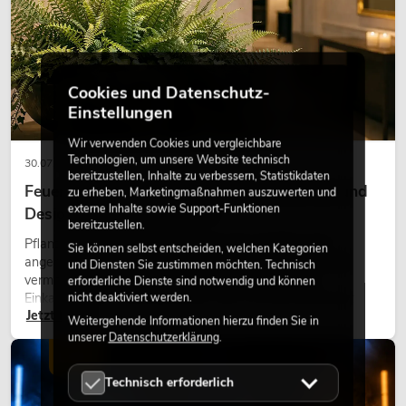
Cookies und Datenschutz-
Einstellungen
Wir verwenden Cookies und vergleichbare
Technologien, um unsere Website technisch
30.07.2026
bereitzustellen, Inhalte zu verbessern, Statistikdaten
Feuerhemmende Kunstpflanzen: Sicherheit und
zu erheben, Marketingmaßnahmen auszuwerten und
externe Inhalte sowie Support-Funktionen
Design perfekt kombiniert
bereitzustellen.
Pflanzen machen Räume lebendig. Sie schaffen eine
Sie können selbst entscheiden, welchen Kategorien
angenehme Atmosphäre, verbessern das Ambiente und
und Diensten Sie zustimmen möchten. Technisch
vermitteln Natürlichkeit. Ob in Hotels, Restaurants,
erforderliche Dienste sind notwendig und können
Einkaufszentren, Bürogebäuden oder auf Messeständen:
nicht deaktiviert werden.
Jetzt lesen
eine hochwertige Begrünung gehört heute längst zum
Weitergehende Informationen hierzu finden Sie in
modernen Raumkonzept.
unserer
Datenschutzerklärung
.
LICHT
Technisch erforderlich