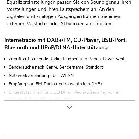
Equalizereinstellungen passen Sie den Sound genau Ihren
Vorstellungen und Ihren Lautsprechern an. An den
digitalen und analogen Ausgängen können Sie einen
externen Verstärker oder Aktivboxen anschließen.
Internetradio mit DAB+/FM, CD-Player, USB-Port,
Bluetooth und UPnP/DLNA-Unterstützung
Zugriff auf tausende Radiostationen und Podcasts weltweit
Sendersuche nach Genre, Sendername, Standort
Netzwerkverbindung über WLAN
Empfang von FM-Radio und rauschfreiem DAB+
Unterstützt UPnP und DLNA für Media-Streaming von im
Netzwerk freigegebenen Dateien
Einfache Bedienung über Jogdial
Verschiedene Equalizereinstellungen
Sommer-/Winterzeit-Umschaltung
Sleep-Timer und Wecker-Funktion