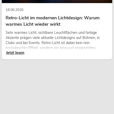
18.06.2026
Retro-Licht im modernen Lichtdesign: Warum
warmes Licht wieder wirkt
Sehr warmes Licht, sichtbare Leuchtflächen und farbige
Akzente prägen viele aktuelle Lichtdesigns auf Bühnen, in
Clubs und bei Events. Retro-Licht ist dabei kein rein
nostalgischer Effekt, sondern ein bewusst eingesetztes
Jetzt lesen
Gestaltungsmittel: Es schafft Atmosphäre, gibt Szenen
Charakter und kann technische LED-Setups emotionaler
wirken lassen.