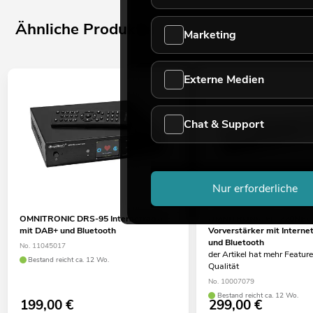
Ähnliche Produkte
Marketing
Externe Medien
Chat & Support
Nur erforderliche
OMNITRONIC DRS-95 Internetradio
OMNITRONIC EP-220NET
mit DAB+ und Bluetooth
Vorverstärker mit Interne
und Bluetooth
No. 11045017
der Artikel hat mehr Feature
Bestand reicht ca. 12 Wo.
Qualität
No. 10007079
Bestand reicht ca. 12 Wo.
199,00
€
299,00
€