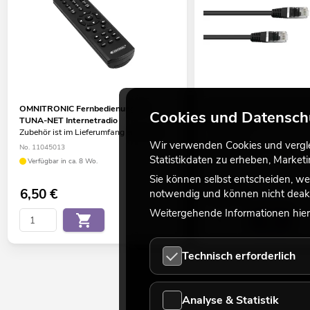
OMNITRONIC Fernbedienung für
OMNITRONIC CAT-5 Kabe
Cookies und Datensch
TUNA-NET Internetradio
viele Versionen erhältlich
Zubehör ist im Lieferumfang enthalten.
No. 30222070
Wir verwenden Cookies und verglei
No. 11045013
Bestand reicht ca. 12 Wo.
Statistikdaten zu erheben, Marke
Verfügbar in ca. 8 Wo.
Sie können selbst entscheiden, we
6,50
€
3,90
€
notwendig und können nicht deakt
Weitergehende Informationen hierz
Technisch erforderlich
Analyse & Statistik