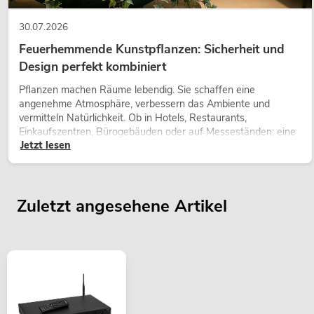
30.07.2026
Feuerhemmende Kunstpflanzen: Sicherheit und
Design perfekt kombiniert
Pflanzen machen Räume lebendig. Sie schaffen eine
angenehme Atmosphäre, verbessern das Ambiente und
vermitteln Natürlichkeit. Ob in Hotels, Restaurants,
Einkaufszentren, Bürogebäuden oder auf Messeständen: eine
Jetzt lesen
hochwertige Begrünung gehört heute längst zum modernen
Raumkonzept.
Zuletzt angesehene Artikel