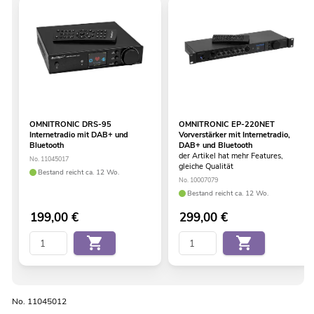
OMNITRONIC DRS-95
OMNITRONIC EP-220NET
Internetradio mit DAB+ und
Vorverstärker mit Internetradio,
Bluetooth
DAB+ und Bluetooth
der Artikel hat mehr Features,
No. 11045017
gleiche Qualität
Bestand reicht ca. 12 Wo.
No. 10007079
Bestand reicht ca. 12 Wo.
199,00
€
299,00
€
No. 11045012