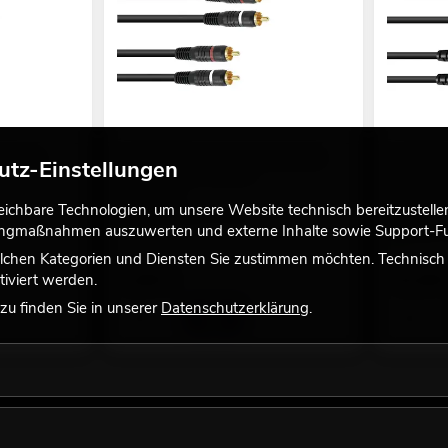
l 5m sw
OMNITRONIC Cinch Kabel 2x2 0,9m
SOMMER C
utz-Einstellungen
viele Versionen erhältlich
sw Hicon
viele Versi
No. 30209356
chbare Technologien, um unsere Website technisch bereitzustellen,
No. 303073
Bestand reicht ca. 12 Wo.
tingmaßnahmen auszuwerten und externe Inhalte sowie Support-Fun
Bestand r
lchen Kategorien und Diensten Sie zustimmen möchten. Technisch e
2,90
€
52,90
iviert werden.
u finden Sie in unserer
Datenschutzerklärung
.