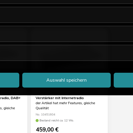
Auswahl speichern
OMNITRONIC DJP-900NET Class-D
tradio, DAB+
Verstärker mit Internetradio
der Artikel hat mehr Features, gleiche
s, gleiche
Qualität
No. 10451604
Bestand reicht ca. 12 Wo.
459,00
€