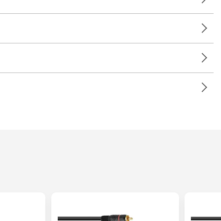
lation; Restaurants, Bars und Hotels; Sportzentren/Fitnessstudios