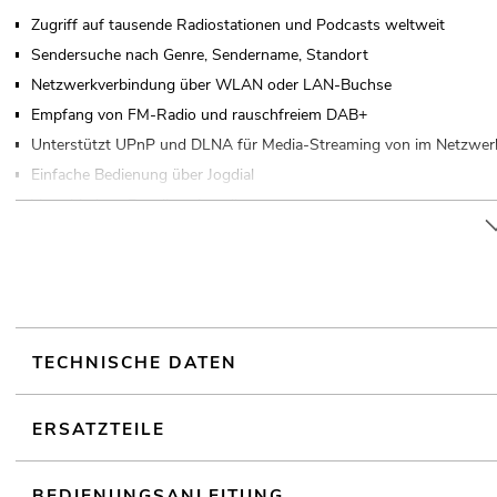
Zugriff auf tausende Radiostationen und Podcasts weltweit
Sendersuche nach Genre, Sendername, Standort
Netzwerkverbindung über WLAN oder LAN-Buchse
Empfang von FM-Radio und rauschfreiem DAB+
Unterstützt UPnP und DLNA für Media-Streaming von im Netzwerk
Einfache Bedienung über Jogdial
Verschiedene Equalizereinstellungen
Sommer-/Winterzeit-Umschaltung
Sleep-Timer und Wecker-Funktion
Digitale und analoge Ausgänge für externe Verstärker oder Aktivla
Robustes Stahlchassis mit Aluminiumfrontplatte
Ansteuerbar über IR-Fernbedienung; Bluetooth
TECHNISCHE DATEN
Bluetooth: Reichweite von bis zu 20m
2,4 GHz weltweit anmelde- und gebührenfrei
ERSATZTEILE
Mehrfarbiges TFT Display
Tischpultgehäuse
BEDIENUNGSANLEITUNG